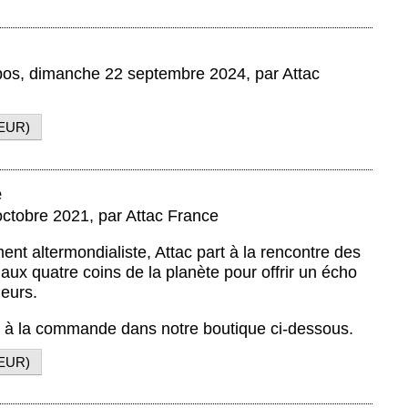
xpos,
dimanche 22 septembre 2024
,
par
Attac
EUR
)
e
octobre 2021
,
par
Attac France
nt altermondialiste, Attac part à la rencontre des
x quatre coins de la planète pour offrir un écho
leurs.
le à la commande dans notre boutique ci-dessous.
EUR
)