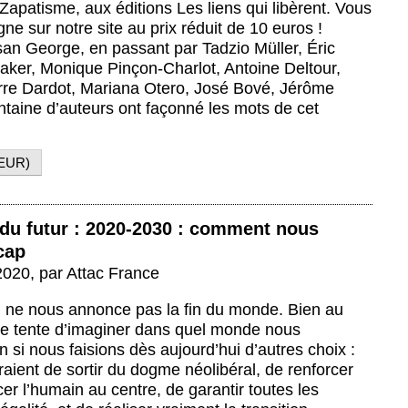
Zapatisme, aux éditions Les liens qui libèrent. Vous
gne sur notre site au prix réduit de 10 euros !
an George, en passant par Tadzio Müller, Éric
aker, Monique Pinçon-Charlot, Antoine Deltour,
erre Dardot, Mariana Otero, José Bové, Jérôme
taine d’auteurs ont façonné les mots de cet
EUR
)
 du futur : 2020-2030 : comment nous
cap
 2020
,
par
Attac France
qui ne nous annonce pas la fin du monde. Bien au
age tente d’imaginer dans quel monde nous
 si nous faisions dès aujourd’hui d’autres choix :
raient de sortir du dogme néolibéral, de renforcer
acer l’humain au centre, de garantir toutes les