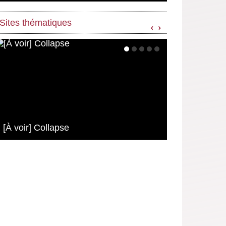
Sites thématiques
‹
›
[À voir] Collapse