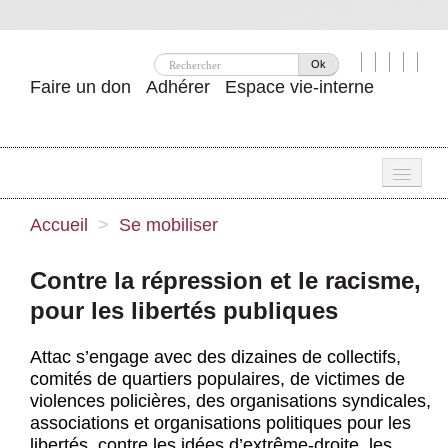
Ok
Faire un don
Adhérer
Espace vie-interne
Une
Accueil
>
Se mobiliser
Attac ?
Contre la répression et le racisme,
Nos idées
pour les libertés publiques
Se mobiliser
Attac s’engage avec des dizaines de collectifs,
Publications
comités de quartiers populaires, de victimes de
violences policières, des organisations syndicales,
Agenda
associations et organisations politiques pour les
libertés, contre les idées d’extrême-droite, les