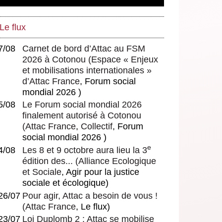
Le flux
7/08
Carnet de bord d’Attac au FSM
2026 à Cotonou
(
Espace « Enjeux
et mobilisations internationales »
d’Attac France
, Forum social
mondial 2026 )
5/08
Le Forum social mondial 2026
finalement autorisé à Cotonou
(
Attac France
,
Collectif
, Forum
social mondial 2026 )
e
4/08
Les 8 et 9 octobre aura lieu la 3
édition des...
(
Alliance Ecologique
et Sociale
, Agir pour la justice
sociale et écologique)
26/07
Pour agir, Attac a besoin de vous !
(
Attac France
, Le flux)
23/07
Loi Duplomb 2 : Attac se mobilise