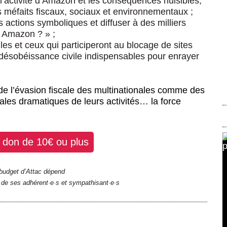
 l’activité d’Amazon et les conséquences nuisibles,
s méfaits fiscaux, sociaux et environnementaux ;
 actions symboliques et diffuser à des milliers
r Amazon ? » ;
lles et ceux qui participeront au blocage de sites
désobéissance civile indispensables pour enrayer
e l’évasion fiscale des multinationales comme des
les dramatiques de leurs activités… la force
n don de 10€ ou plus
budget d’Attac dépend
 de ses adhérent
·
e
·
s et sympathisant
·
e
·
s