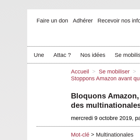
Faire un don
Adhérer
Recevoir nos inf
Une
Attac ?
Nos idées
Se mobili
Accueil
>
Se mobiliser
>
Stoppons Amazon avant qu’il
Bloquons Amazon, l
des multinationale
mercredi 9 octobre 2019
,
p
Mot-clé
>
Multinationales