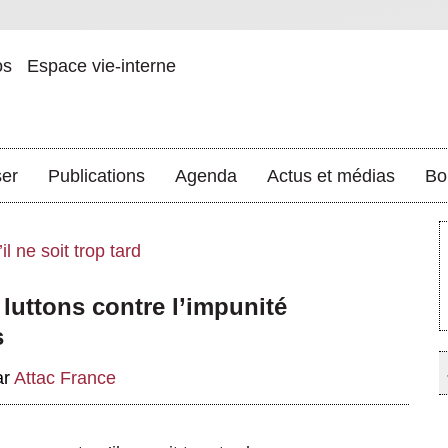
os
Espace vie-interne
ser
Publications
Agenda
Actus et médias
Bo
 ne soit trop tard
uttons contre l’impunité
s
ar
Attac France