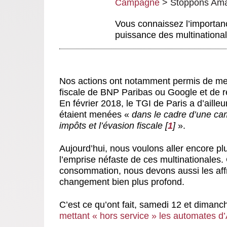
Campagne
>
Stoppons Amaz
Vous connaissez l’importanc
puissance des multinationa
Nos actions ont notamment permis de mett
fiscale de BNP Paribas ou Google et de ren
En février 2018, le TGI de Paris a d’aille
étaient menées «
dans le cadre d’une ca
impôts et l’évasion fiscale
[
1
]
».
Aujourd’hui, nous voulons aller encore pl
l’emprise néfaste de ces multinationale
consommation, nous devons aussi les affr
changement bien plus profond.
C’est ce qu’ont fait, samedi 12 et diman
mettant « hors service » les automates d