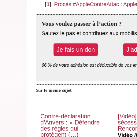
[
1
]
Procès #AppleContreAttac : Apple 
Vous voulez passer à l’action ?
Sautez le pas et contribuez aux mobilis
Je fais un don
J’a
66 % de votre adhésion est déductible de vos i
Sur le même sujet
Contre-déclaration
[Vidéo]
d’Anvers : « Défendre
sécessi
des règles qui
Rencon
protègent (…)
Vidéo //