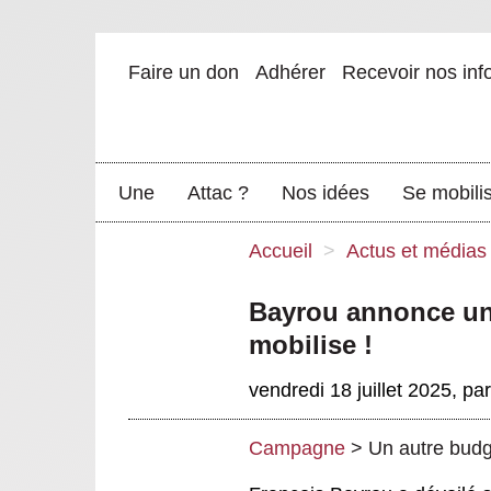
Faire un don
Adhérer
Recevoir nos inf
Une
Attac ?
Nos idées
Se mobili
Accueil
>
Actus et médias
Bayrou annonce un 
mobilise !
vendredi 18 juillet 2025
,
pa
Campagne
>
Un autre budge