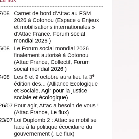
7/08
Carnet de bord d’Attac au FSM
2026 à Cotonou
(
Espace « Enjeux
et mobilisations internationales »
d’Attac France
, Forum social
mondial 2026 )
5/08
Le Forum social mondial 2026
finalement autorisé à Cotonou
(
Attac France
,
Collectif
, Forum
social mondial 2026 )
e
4/08
Les 8 et 9 octobre aura lieu la 3
édition des...
(
Alliance Ecologique
et Sociale
, Agir pour la justice
sociale et écologique)
26/07
Pour agir, Attac a besoin de vous !
(
Attac France
, Le flux)
23/07
Loi Duplomb 2 : Attac se mobilise
face à la politique écocidaire du
gouvernement
(, Le flux)