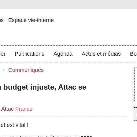
os
Espace vie-interne
ser
Publications
Agenda
Actus et médias
Bo
>
Communiqués
budget injuste, Attac se
r
Attac France
t est vital !