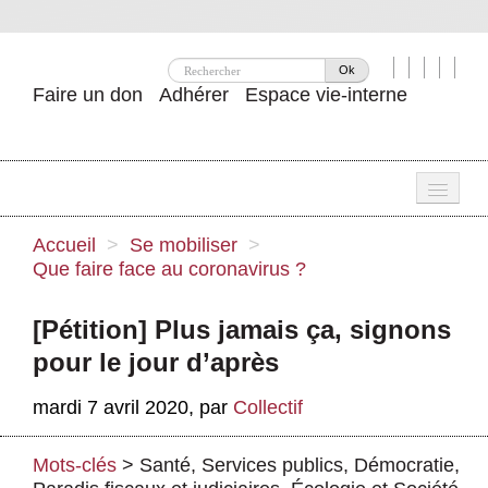
Ok
Faire un don
Adhérer
Espace vie-interne
Une
Accueil
>
Se mobiliser
>
Que faire face au coronavirus ?
Attac ?
Nos idées
[Pétition] Plus jamais ça, signons
pour le jour d’après
Se mobiliser
mardi 7 avril 2020
,
par
Collectif
Publications
Agenda
Mots-clés
>
Santé
,
Services publics
,
Démocratie
,