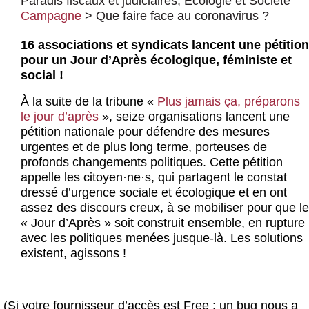
Paradis fiscaux et judiciaires
,
Écologie et Société
Actus et médias
Campagne
>
Que faire face au coronavirus ?
Boutique
16 associations et syndicats lancent une pétition
pour un Jour d’Après écologique, féministe et
social !
À la suite de la tribune «
Plus jamais ça, préparons
le jour d’après
», seize organisations lancent une
pétition nationale pour défendre des mesures
urgentes et de plus long terme, porteuses de
profonds changements politiques. Cette pétition
appelle les citoyen
·
ne
·
s, qui partagent le constat
dressé d’urgence sociale et écologique et en ont
assez des discours creux, à se mobiliser pour que le
« Jour d’Après » soit construit ensemble, en rupture
avec les politiques menées jusque-là. Les solutions
existent, agissons !
(Si votre fournisseur d’accès est Free : un bug nous a