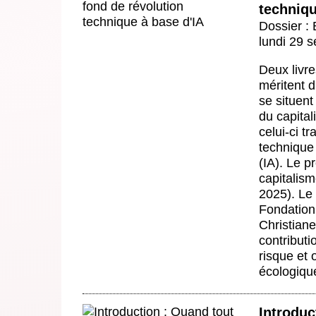
techniqu
Dossier :
lundi 29 
Deux livre
méritent d
se situen
du capital
celui-ci t
technique 
(IA). Le p
capitalis
2025). Le 
Fondation 
Christian
contributi
risque et 
écologiqu
Introduc