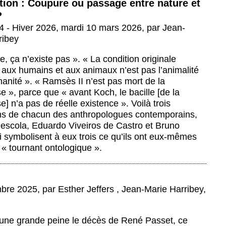
tion : Coupure ou passage entre nature et
?
 - Hiver 2026
,
mardi 10 mars 2026
,
par
Jean-
ribey
e, ça n’existe pas ». « La condition originale
ux humains et aux animaux n’est pas l’animalité
anité ». « Ramsès II n’est pas mort de la
e », parce que « avant Koch, le bacille [de la
e] n’a pas de réelle existence ». Voilà trois
ons de chacun des anthropologues contemporains,
Descola, Eduardo Viveiros de Castro et Bruno
i symbolisent à eux trois ce qu’ils ont eux-mêmes
« tournant ontologique ».
mbre 2025
,
par
Esther Jeffers
,
Jean-Marie Harribey
,
ne grande peine le décès de René Passet, ce