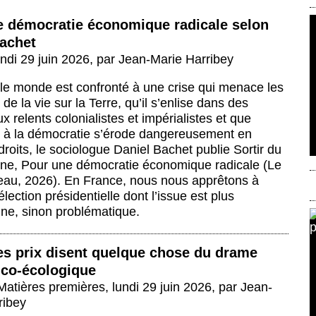
e démocratie économique radicale selon
Bachet
undi 29 juin 2026
,
par
Jean-Marie Harribey
 le monde est confronté à une crise qui menace les
 de la vie sur la Terre, qu’il s’enlise dans des
x relents colonialistes et impérialistes et que
n à la démocratie s’érode dangereusement en
roits, le sociologue Daniel Bachet publie Sortir du
ène, Pour une démocratie économique radicale (Le
’eau, 2026). En France, nous nous apprêtons à
élection présidentielle dont l’issue est plus
ine, sinon problématique.
es prix disent quelque chose du drame
co-écologique
 Matières premières
,
lundi 29 juin 2026
,
par
Jean-
ribey