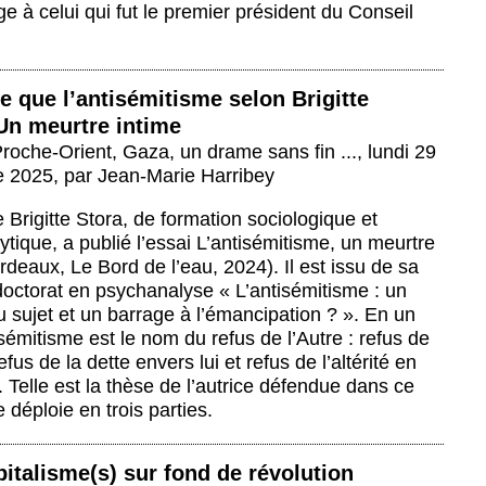
à celui qui fut le premier président du Conseil
e que l’antisémitisme selon Brigitte
Un meurtre intime
roche-Orient, Gaza, un drame sans fin ...
,
lundi 29
e 2025
,
par
Jean-Marie Harribey
e Brigitte Stora, de formation sociologique et
tique, a publié l’essai L’antisémitisme, un meurtre
rdeaux, Le Bord de l’eau, 2024). Il est issu de sa
doctorat en psychanalyse « L’antisémitisme : un
 sujet et un barrage à l’émancipation ? ». En un
isémitisme est le nom du refus de l’Autre : refus de
 refus de la dette envers lui et refus de l’altérité en
Telle est la thèse de l’autrice défendue dans ce
e déploie en trois parties.
pitalisme(s) sur fond de révolution