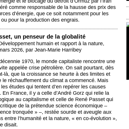
nergie et le blocage du détroit d’Ormuz par l’Iran
déré comme responsable de la hausse des prix des
urces d’énergie, que ce soit notamment pour les
 ou pour la production des engrais.
set, un penseur de la globalité
 Développement humain et rapport à la nature
,
mars 2026
,
par
Jean-Marie Harribey
 décennie 1970, le monde capitaliste rencontre une
 vite appelée crise pétrolière. On sait pourtant, dès
là, que la croissance se heurte à des limites et
le réchauffement du climat a commencé. Mais
 les études qui tentent d’en repérer les causes
 En France, il y a celle d’André Gorz qui relie la
ogique au capitalisme et celle de René Passet qui
 critique de la prétendue science économique –
ience tronquée » –, restée sourde et aveugle aux
ns entre l’humanité et la nature, « en co-évolution »,
e disait.