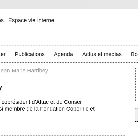
os
Espace vie-interne
ser
Publications
Agenda
Actus et médias
Bo
Jean-Marie Harribey
y
coprésident d’Attac et du Conseil
ussi membre de la Fondation Copernic et