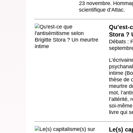
23 novembre. Hommage 
scientifique d’Attac.
Qu’est-c
Stora ? 
Débats : P
septembr
L’écrivain
psychanaly
intime (Bo
thèse de 
meurtre du
mot, l’ant
l’altérité,
soi-même. 
livre qui s
Le(s) ca