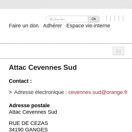
Ok
Faire un don
Adhérer
Espace vie-interne
Une
Attac Cevennes Sud
Attac ?
Contact :
Nos idées
Adresse électronique :
cevennes.sud@orange.fr
Se mobiliser
Adresse postale
Publications
Attac Cevennes Sud
Agenda
RUE DE CEZAS
34190 GANGES