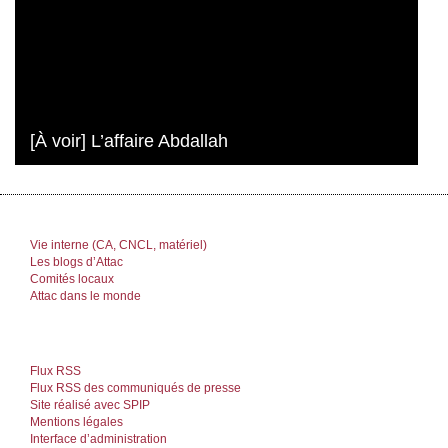
[À voir] L’affaire Abdallah
Vie interne (CA, CNCL, matériel)
Les blogs d’Attac
Comités locaux
Attac dans le monde
Flux RSS
Flux RSS des communiqués de presse
Site réalisé avec SPIP
Mentions légales
Interface d’administration