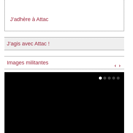
J’adhère à Attac
J’agis avec Attac !
Images militantes
‹
›