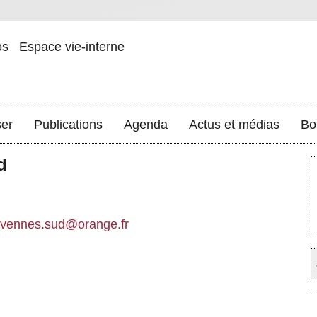
os
Espace vie-interne
ser
Publications
Agenda
Actus et médias
Bo
d
vennes.sud@orange.fr