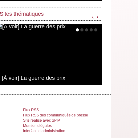
Sites thématiques
‹
›
[À voir] La guerre des prix
Flux RSS
Flux RSS des communiqués de presse
Site réalisé avec SPIP
Mentions légales
Interface d’administration