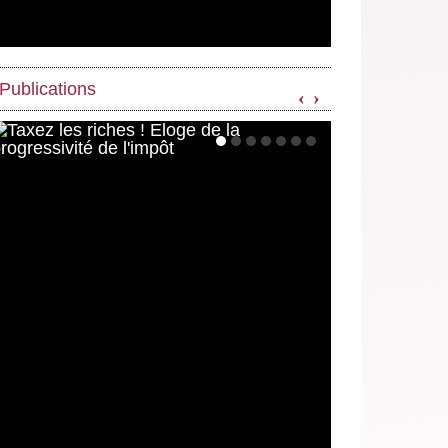
Publications
‹
›