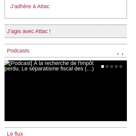
J’adhère à Attac
J’agis avec Attac !
Podcasts
‹
›
Le flux