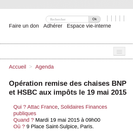
Ok
Faire un don
Adhérer
Espace vie-interne
Une
Accueil
>
Agenda
Attac ?
Opération remise des chaises BNP
Nos idées
et HSBC aux impôts le 19 mai 2015
Se mobiliser
Qui ?
Attac France
,
Solidaires Finances
Publications
publiques
Quand ?
Mardi 19 mai 2015 à 09h00
Agenda
Où ?
9 Place Saint-Sulpice, Paris.