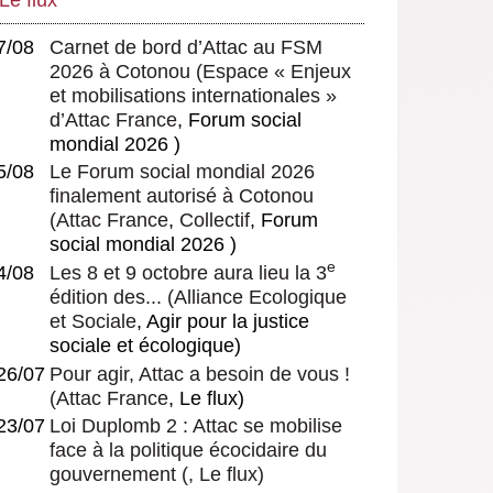
7/08
Carnet de bord d’Attac au FSM
2026 à Cotonou
(
Espace « Enjeux
et mobilisations internationales »
d’Attac France
, Forum social
mondial 2026 )
5/08
Le Forum social mondial 2026
finalement autorisé à Cotonou
(
Attac France
,
Collectif
, Forum
social mondial 2026 )
e
4/08
Les 8 et 9 octobre aura lieu la 3
édition des...
(
Alliance Ecologique
et Sociale
, Agir pour la justice
sociale et écologique)
26/07
Pour agir, Attac a besoin de vous !
(
Attac France
, Le flux)
23/07
Loi Duplomb 2 : Attac se mobilise
face à la politique écocidaire du
gouvernement
(, Le flux)