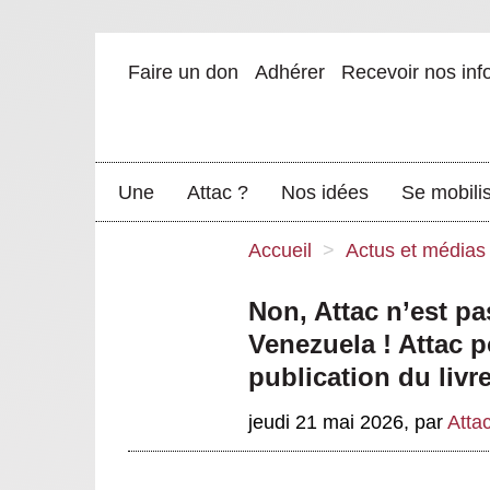
Faire un don
Adhérer
Recevoir nos inf
Une
Attac ?
Nos idées
Se mobili
Accueil
>
Actus et médias
Non, Attac n’est pa
Venezuela ! Attac po
publication du livr
jeudi 21 mai 2026
,
par
Atta