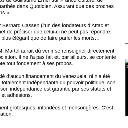
cros de Guillaume Erner sur France Culture, de
Barthès dans Quotidien. Assurant que des proches
ns ».
r Bernard Cassen (l’un des fondateurs d’Attac et
et de préciser que celui-ci ne peut pas répondre,
 plus élégant que de faire parler les morts…
. Martel aurait dû venir se renseigner directement
iation. Il ne l’a pas fait et, par ailleurs, se contente
ôte tout fondement à ses propos.
ié d’aucun financement du Venezuela, ni n’a été
est totalement indépendante du pouvoir politique, son
t son indépendance est garantie par ses statuts et
 et adhésions.
ement grotesques, infondées et mensongères.
C’est
ation.