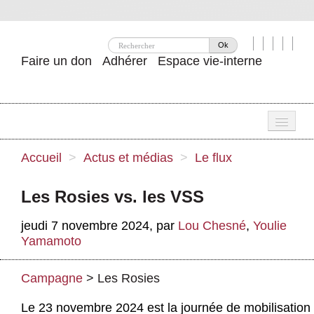
Ok
Faire un don
Adhérer
Espace vie-interne
Une
Accueil
>
Actus et médias
>
Le flux
Attac ?
Les Rosies vs. les VSS
Nos idées
jeudi 7 novembre 2024
,
par
Lou Chesné
,
Youlie
Se mobiliser
Yamamoto
Publications
Campagne
>
Les Rosies
Agenda
Le 23 novembre 2024 est la journée de mobilisation