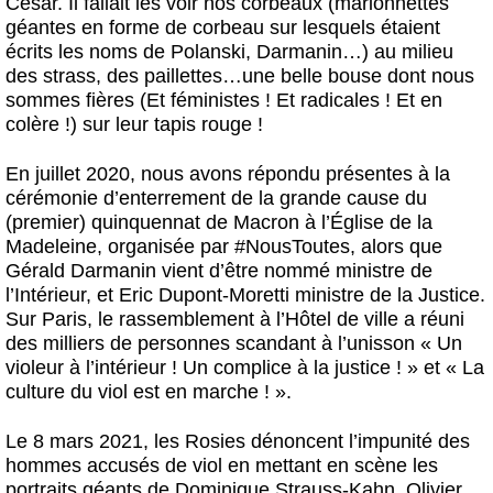
César. Il fallait les voir nos corbeaux (marionnettes
géantes en forme de corbeau sur lesquels étaient
écrits les noms de Polanski, Darmanin…) au milieu
des strass, des paillettes…une belle bouse dont nous
sommes fières (Et féministes ! Et radicales ! Et en
colère !) sur leur tapis rouge !
En juillet 2020, nous avons répondu présentes à la
cérémonie d’enterrement de la grande cause du
(premier) quinquennat de Macron à l’Église de la
Madeleine, organisée par #NousToutes, alors que
Gérald Darmanin vient d’être nommé ministre de
l’Intérieur, et Eric Dupont-Moretti ministre de la Justice.
Sur Paris, le rassemblement à l’Hôtel de ville a réuni
des milliers de personnes scandant à l’unisson « Un
violeur à l’intérieur ! Un complice à la justice ! » et « La
culture du viol est en marche ! ».
Le 8 mars 2021, les Rosies dénoncent l’impunité des
hommes accusés de viol en mettant en scène les
portraits géants de Dominique Strauss-Kahn, Olivier