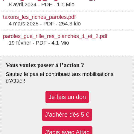
8 avril 2024
-
PDF
-
1.1 Mio
taxons_les_riches_paroles.pdf
4 mars 2025
-
PDF
-
254.3 kio
paroles_gue_rille_res_planches_1_et_2.pdf
19 février
-
PDF
-
4.1 Mio
Vous voulez passer à l’action ?
Sautez le pas et contribuez aux mobilisations
d’Attac !
Je fais un don
J’adhère dès 5 €
J’agis avec Attac