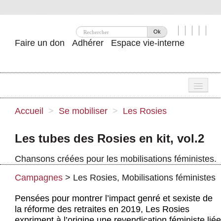
Ok
Faire un don
Adhérer
Espace vie-interne
Une
Accueil
>
Se mobiliser
>
Les Rosies
Attac ?
Les tubes des Rosies en kit, vol.2
Nos idées
Chansons créées pour les mobilisations féministes.
Se mobiliser
Campagnes
>
Les Rosies
,
Mobilisations féministes
Publications
Pensées pour montrer l’impact genré et sexiste de
Agenda
la réforme des retraites en 2019, Les Rosies
expriment à l’origine une revendication féministe liée