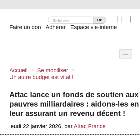
Ok
Faire un don
Adhérer
Espace vie-interne
Une
Accueil
>
Se mobiliser
>
Un autre budget est vital !
Attac ?
Nos idées
Attac lance un fonds de soutien aux
pauvres milliardaires : aidons-les en
Se mobiliser
leur assurant un revenu décent !
Publications
jeudi 22 janvier 2026
,
par
Attac France
Agenda