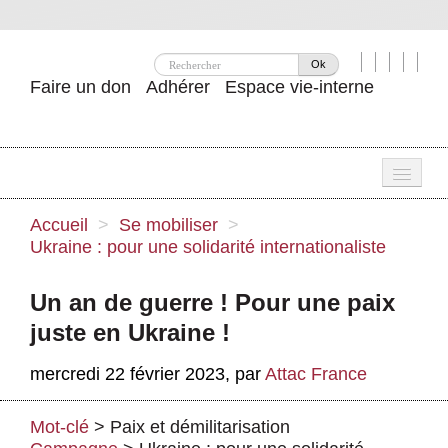
Ok
Faire un don
Adhérer
Espace vie-interne
Une
Accueil
>
Se mobiliser
>
Ukraine : pour une solidarité internationaliste
Attac ?
Nos idées
Un an de guerre ! Pour une paix
juste en Ukraine !
Se mobiliser
mercredi 22 février 2023
,
par
Attac France
Publications
Agenda
Mot-clé
>
Paix et démilitarisation