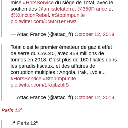
mise
#HorsService
du siège de Total, avec le
soutien des
@amisdelaterre
,
@350France
et
@XtinctionRebel
.
#StopImpunite
pic.twitter.com/0cMN1enHwz
— Attac France (@attac_fr)
October 12, 2019
Total c’est le premier émetteur de gaz à effet
de serre du CAC40, avec 458 millions de
tonnes en 2018. C’est plus de 160 filiales dans
les paradis fiscaux, et des affaires de
corruption multiples : Angola, Irak, Lybie...
#HorsService
#StopImpunite
pic.twitter.com/LKqibzbliS
— Attac France (@attac_fr)
October 12, 2019
e
Paris 12
e
📍 Paris 12