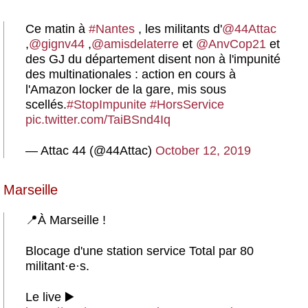
Ce matin à
#Nantes
, les militants d'
@44Attac
,
@gignv44
,
@amisdelaterre
et
@AnvCop21
et
des GJ du département disent non à l'impunité
des multinationales : action en cours à
l'Amazon locker de la gare, mis sous
scellés.
#StopImpunite
#HorsService
pic.twitter.com/TaiBSnd4Iq
— Attac 44 (@44Attac)
October 12, 2019
Marseille
📍À Marseille !
Blocage d'une station service Total par 80
militant
·
e
·
s.
Le live ▶️