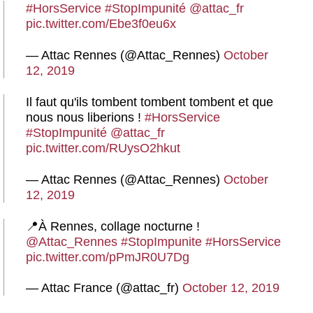
#HorsService
#StopImpunité
@attac_fr
pic.twitter.com/Ebe3f0eu6x
— Attac Rennes (@Attac_Rennes)
October
12, 2019
Il faut qu'ils tombent tombent tombent et que
nous nous liberions !
#HorsService
#StopImpunité
@attac_fr
pic.twitter.com/RUysO2hkut
— Attac Rennes (@Attac_Rennes)
October
12, 2019
📍À Rennes, collage nocturne !
@Attac_Rennes
#StopImpunite
#HorsService
pic.twitter.com/pPmJR0U7Dg
— Attac France (@attac_fr)
October 12, 2019