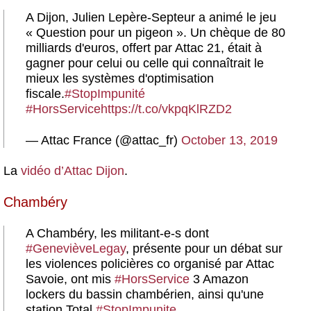
A Dijon, Julien Lepère-Septeur a animé le jeu
« Question pour un pigeon ». Un chèque de 80
milliards d'euros, offert par Attac 21, était à
gagner pour celui ou celle qui connaîtrait le
mieux les systèmes d'optimisation
fiscale.
#StopImpunité
#HorsService
https://t.co/vkpqKlRZD2
— Attac France (@attac_fr)
October 13, 2019
La
vidéo d’Attac Dijon
.
Chambéry
A Chambéry, les militant-e-s dont
#GenevièveLegay
, présente pour un débat sur
les violences policières co organisé par Attac
Savoie, ont mis
#HorsService
3 Amazon
lockers du bassin chambérien, ainsi qu'une
station Total.
#StopImpunite