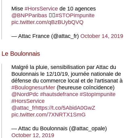
Mise
#HorsService
de 10 agences
@BNPParibas
✊🏽
#STOPimpunite
pic.twitter.com/qBzBUybQVQ
— Attac France (@attac_fr)
October 14, 2019
Le Boulonnais
Malgré la pluie, sensibilisation par Attac du
Boulonnais le 12/10/19, journée nationale de
défense du commerce local et de l'artisanat à
#BoulognesurMer
(heureuse coïncidence)
@NordPdc
#hautsdefrance
#StopImpunite
#HorsService
@attac_fr
https://t.co/5AbidA0GwZ
pic.twitter.com/7XNRTX1SmG
— Attac du Boulonnais (@attac_opale)
October 12, 2019