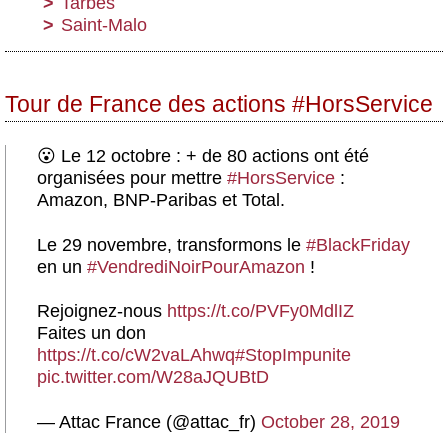
Tarbes
Saint-Malo
Tour de France des actions #HorsService
😮 Le 12 octobre : + de 80 actions ont été
organisées pour mettre
#HorsService
:
Amazon, BNP-Paribas et Total.
Le 29 novembre, transformons le
#BlackFriday
en un
#VendrediNoirPourAmazon
!
Rejoignez-nous
https://t.co/PVFy0MdlIZ
Faites un don
https://t.co/cW2vaLAhwq
#StopImpunite
pic.twitter.com/W28aJQUBtD
— Attac France (@attac_fr)
October 28, 2019