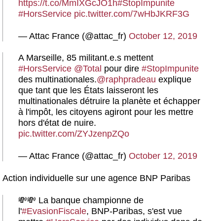
https://t.co/MmIXGcJO1h
#StopImpunite
#HorsService
pic.twitter.com/7wHbJKRF3G
— Attac France (@attac_fr)
October 12, 2019
A Marseille, 85 militant.e.s mettent
#HorsService
@Total
pour dire
#StopImpunite
des multinationales.
@raphpradeau
explique
que tant que les États laisseront les
multinationales détruire la planète et échapper
à l'impôt, les citoyens agiront pour les mettre
hors d'état de nuire.
pic.twitter.com/ZYJzenpZQo
— Attac France (@attac_fr)
October 12, 2019
Action individuelle sur une agence BNP Paribas
💸💸 La banque championne de
l'
#EvasionFiscale
, BNP-Paribas, s'est vue