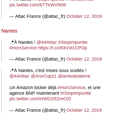
pic.twitter.com/bTTirWVN0K
— Attac France (@attac_fr)
October 12, 2019
Nantes
📍À Nantes !
@44Attac
#StopImpunite
#HorsService
https://t.co/KkVvl1CPDp
— Attac France (@attac_fr)
October 12, 2019
📍À Nantes, c'est mises sous scellés !
@44Attac
@AnvCop21
@amisdelaterre
Un Amazon locker déjà
#HorsService
, et une
agence BNP maintenant !
#StopImpunite
pic.twitter.com/HWDZRZmOZt
— Attac France (@attac_fr)
October 12, 2019