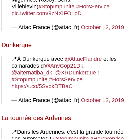
Villeblevin)
#StopImpunite
#HorsService
pic.twitter.com/9zNXIFO1pD
— Attac France (@attac_fr)
October 12, 2019
Dunkerque
📍À Dunkerque avec
@AttacFlandre
et les
camarades d'
@AnvCop21Dk
,
@alternatiba_dk
,
@XRDunkerque
!
#StopImpunite
#HorsService
https://t.co/5SvpkDTBaC
— Attac France (@attac_fr)
October 12, 2019
La tournée des Ardennes
📍Dans les Ardennes, c'est la grande tournée
des automates !
#StopImpunite
#HorsService