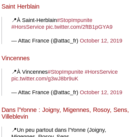
Saint Herblain
📍À Saint-Herblain
#StopImpunite
#HorsService
pic.twitter.com/2ftB1pGYA9
— Attac France (@attac_fr)
October 12, 2019
Vincennes
📍À Vincennes
#StopImpunite
#HorsService
pic.twitter.com/g3wJ8br9uK
— Attac France (@attac_fr)
October 12, 2019
Dans l’Yonne : Joigny, Migennes, Rosoy, Sens,
Villeblevin
📍Un peu partout dans l'Yonne (Joigny,
Migennes, Rosoy, Sens,