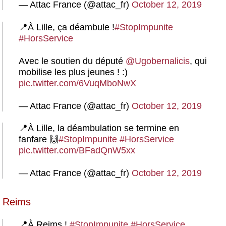
— Attac France (@attac_fr)
October 12, 2019
📍À Lille, ça déambule !
#StopImpunite
#HorsService
Avec le soutien du député
@Ugobernalicis
, qui
mobilise les plus jeunes ! :)
pic.twitter.com/6VuqMboNwX
— Attac France (@attac_fr)
October 12, 2019
📍À Lille, la déambulation se termine en
fanfare 🙌
#StopImpunite
#HorsService
pic.twitter.com/BFadQnW5xx
— Attac France (@attac_fr)
October 12, 2019
Reims
📍À Reims !
#StopImpunite
#HorsService