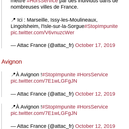
mettre
#HorsService
par des individus dans de
nombreuses villes de France.
📍 Ici : Marseille, Issy-les-Moulineaux,
Lingolsheim, l'Isle-sur-la-Sorgue
#StopImpunite
pic.twitter.com/V6vnuzcWer
— Attac France (@attac_fr)
October 17, 2019
Avignon
📍À Avignon !
#StopImpunite
#HorsService
pic.twitter.com/7E1wLGFgJN
— Attac France (@attac_fr)
October 12, 2019
📍À Avignon !
#StopImpunite
#HorsService
pic.twitter.com/7E1wLGFgJN
— Attac France (@attac_fr)
October 12, 2019