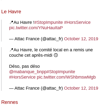
Le Havre
📍Au Havre !
#StopImpunite
#HorsService
pic.twitter.com/YNuHauItaP
— Attac France (@attac_fr)
October 12, 2019
📍Au Havre, le comité local en a remis une
couche cet après-midi 🙃
Déso, pas déso
@mabanque_bnpp
#StopImpunite
#HorsService
pic.twitter.com/WShbmswMgb
— Attac France (@attac_fr)
October 12, 2019
Rennes