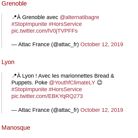
Grenoble
📍À Grenoble avec
@alternatibagre
#StopImpunite
#HorsService
pic.twitter.com/lV0jTVPFFs
— Attac France (@attac_fr)
October 12, 2019
Lyon
📍À Lyon ! Avec les marionnettes Bread &
Puppets. Poke
@YouthfClimateLY
😉
#StopImpunite
#HorsService
pic.twitter.com/EBKYqRQ273
— Attac France (@attac_fr)
October 12, 2019
Manosque