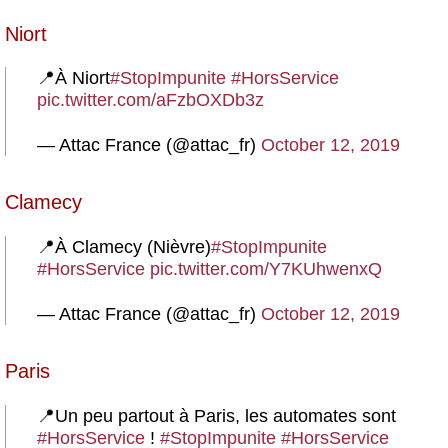
Niort
📍À Niort
#StopImpunite
#HorsService
pic.twitter.com/aFzbOXDb3z
— Attac France (@attac_fr)
October 12, 2019
Clamecy
📍À Clamecy (Nièvre)
#StopImpunite
#HorsService
pic.twitter.com/Y7KUhwenxQ
— Attac France (@attac_fr)
October 12, 2019
Paris
📍Un peu partout à Paris, les automates sont
#HorsService
!
#StopImpunite
#HorsService