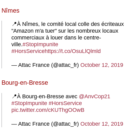
Nîmes
📍À Nîmes, le comité local colle des écriteaux
"Amazon m'a tuer" sur les nombreux locaux
commerciaux à louer dans le centre-
ville.
#StopImpunite
#HorsService
https://t.co/OsuLlQlmld
— Attac France (@attac_fr)
October 12, 2019
Bourg-en-Bresse
📍À Bourg-en-Bresse avec
@AnvCop21
#StopImpunite
#HorsService
pic.twitter.com/cKUThgOOwB
— Attac France (@attac_fr)
October 12, 2019