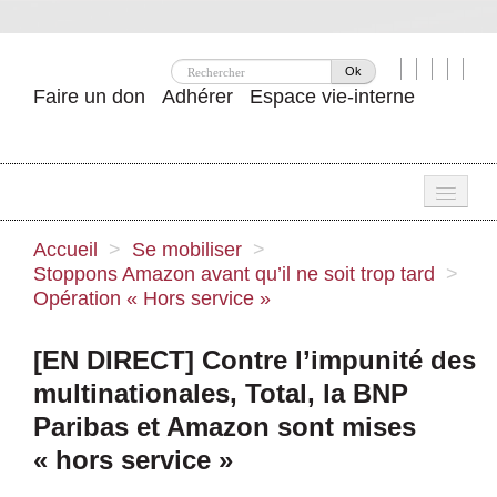
Ok
Faire un don
Adhérer
Espace vie-interne
Une
Accueil
>
Se mobiliser
>
Stoppons Amazon avant qu’il ne soit trop tard
>
Attac ?
Opération « Hors service »
Nos idées
[EN DIRECT] Contre l’impunité des
Se mobiliser
multinationales, Total, la BNP
Publications
Paribas et Amazon sont mises
« hors service »
Agenda