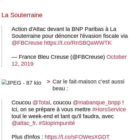
La Souterraine
Action d'Attac devant la BNP Paribas à La
Souterraine pour dénoncer l'évasion fiscale via
@FBCreuse
https://t.co/RnSBQaWWTK
— France Bleu Creuse (@FBCreuse)
October
12, 2019
Car le fait-maison c’est aussi
beau :
Coucou
@Total
, coucou
@mabanque_bnpp
!
Ici, on se prépare à vous mettre
#HorsService
tout le week-end et tant qu'il faudra, avec
@attac_fr
.
#StopImpunité
Plus d'infos :
https://t.co/sFOWesXGDT