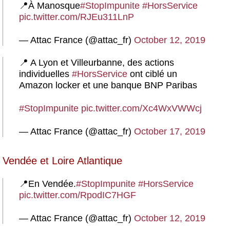
📍À Manosque
#StopImpunite
#HorsService
pic.twitter.com/RJEu311LnP
— Attac France (@attac_fr)
October 12, 2019
📍 A Lyon et Villeurbanne, des actions
individuelles
#HorsService
ont ciblé un
Amazon locker et une banque BNP Paribas
#StopImpunite
pic.twitter.com/Xc4WxVWWcj
— Attac France (@attac_fr)
October 17, 2019
Vendée et Loire Atlantique
📍En Vendée.
#StopImpunite
#HorsService
pic.twitter.com/RpodIC7HGF
— Attac France (@attac_fr)
October 12, 2019