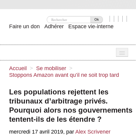
Ok
Faire un don
Adhérer
Espace vie-interne
Une
Accueil
>
Se mobiliser
>
Stoppons Amazon avant qu’il ne soit trop tard
Attac ?
Nos idées
Les populations rejettent les
tribunaux d’arbitrage privés.
Se mobiliser
Pourquoi alors nos gouvernements
Publications
tentent-ils de les étendre ?
Agenda
mercredi 17 avril 2019
,
par
Alex Scrivener