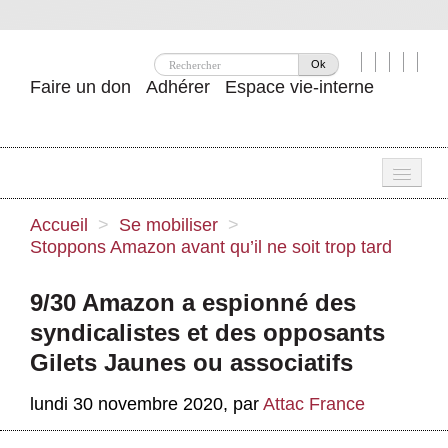
Ok
Faire un don
Adhérer
Espace vie-interne
Une
Accueil
>
Se mobiliser
>
Stoppons Amazon avant qu’il ne soit trop tard
Attac ?
Nos idées
9/30 Amazon a espionné des
syndicalistes et des opposants
Se mobiliser
Gilets Jaunes ou associatifs
Publications
lundi 30 novembre 2020
,
par
Attac France
Agenda