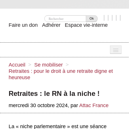
Ok
Faire un don
Adhérer
Espace vie-interne
Une
Accueil
>
Se mobiliser
>
Retraites : pour le droit à une retraite digne et
Attac ?
heureuse
Nos idées
Retraites : le RN à la niche !
Se mobiliser
mercredi 30 octobre 2024
,
par
Attac France
Publications
Agenda
La « niche parlementaire » est une séance