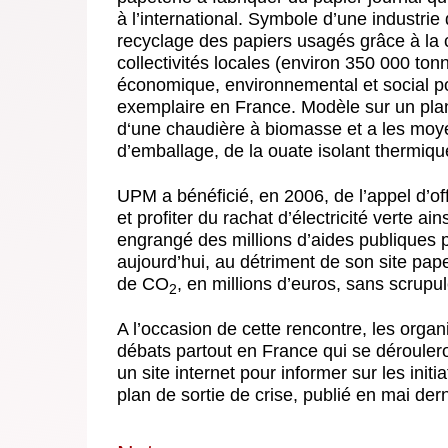
à l’international. Symbole d’une industrie d
recyclage des papiers usagés grâce à la 
collectivités locales (environ 350 000 ton
économique, environnemental et social pou
exemplaire en France. Modèle sur un plan 
d‘une chaudière à biomasse et a les moyen
d’emballage, de la ouate isolant thermiq
UPM a bénéficié, en 2006, de l’appel d’o
et profiter du rachat d’électricité verte a
engrangé des millions d’aides publiques p
aujourd’hui, au détriment de son site pa
de CO
, en millions d’euros, sans scrupul
2
A l’occasion de cette rencontre, les organ
débats partout en France qui se dérouler
un site internet pour informer sur les initi
plan de sortie de crise, publié en mai dern