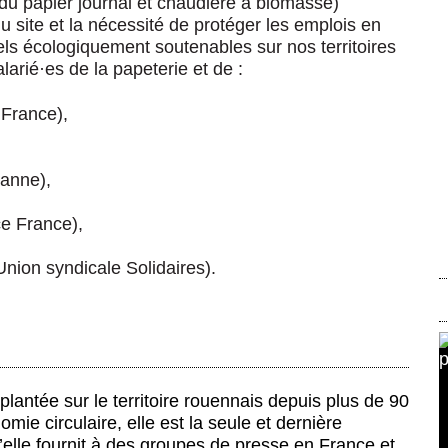
on du papier journal et chaudière à biomasse)
du site et la nécessité de protéger les emplois en
els écologiquement soutenables sur nos territoires
alarié
·
es de la papeterie et de :
 France),
sanne),
e France),
Union syndicale Solidaires).
lantée sur le territoire rouennais depuis plus de 90
mie circulaire, elle est la seule et dernière
u’elle fournit à des groupes de presse en France et