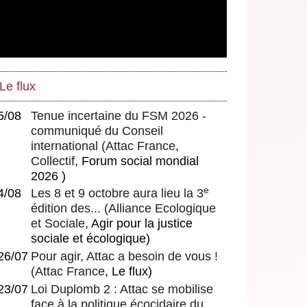
Le flux
5/08
Tenue incertaine du FSM 2026 -
communiqué du Conseil
international
(
Attac France
,
Collectif
, Forum social mondial
2026 )
e
4/08
Les 8 et 9 octobre aura lieu la 3
édition des...
(
Alliance Ecologique
et Sociale
, Agir pour la justice
sociale et écologique)
26/07
Pour agir, Attac a besoin de vous !
(
Attac France
, Le flux)
23/07
Loi Duplomb 2 : Attac se mobilise
face à la politique écocidaire du