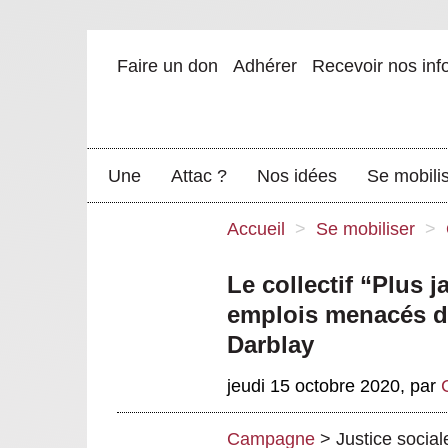
Faire un don
Adhérer
Recevoir nos inf
Une
Attac ?
Nos idées
Se mobili
Accueil
>
Se mobiliser
>
Le collectif “Plus 
emplois menacés de
Darblay
jeudi 15 octobre 2020
,
par
Campagne
>
Justice social