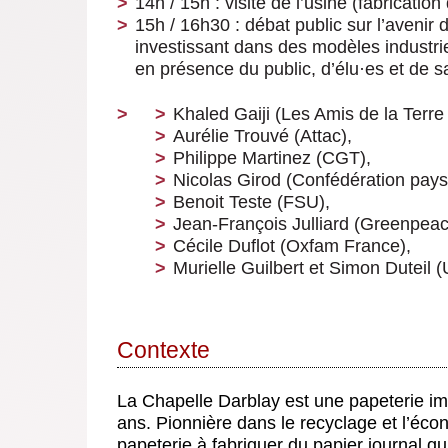
14h / 15h
: visite de l’usine (fabricati
15h / 16h30
: débat public sur l’avenir 
investissant dans des modèles industri
en présence du public, d’élu
·
es et de s
Khaled Gaiji (Les Amis de la Terre
Aurélie Trouvé (Attac),
Philippe Martinez (CGT),
Nicolas Girod (Confédération pay
Benoit Teste (FSU),
Jean-François Julliard (Greenpeac
Cécile Duflot (Oxfam France),
Murielle Guilbert et Simon Duteil (
Contexte
La Chapelle Darblay est une papeterie imp
ans. Pionnière dans le recyclage et l’écono
papeterie à fabriquer du papier journal q