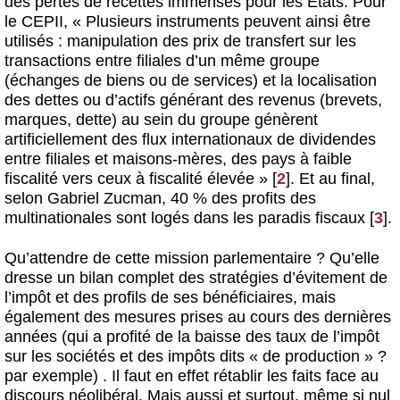
des pertes de recettes immenses pour les États. Pour
le CEPII, « Plusieurs instruments peuvent ainsi être
utilisés : manipulation des prix de transfert sur les
transactions entre filiales d’un même groupe
(échanges de biens ou de services) et la localisation
des dettes ou d’actifs générant des revenus (brevets,
marques, dette) au sein du groupe génèrent
artificiellement des flux internationaux de dividendes
entre filiales et maisons-mères, des pays à faible
fiscalité vers ceux à fiscalité élevée »
[
2
]
. Et au final,
selon Gabriel Zucman, 40 % des profits des
multinationales sont logés dans les paradis fiscaux
[
3
]
.
Qu’attendre de cette mission parlementaire ? Qu’elle
dresse un bilan complet des stratégies d’évitement de
l’impôt et des profils de ses bénéficiaires, mais
également des mesures prises au cours des dernières
années (qui a profité de la baisse des taux de l’impôt
sur les sociétés et des impôts dits « de production » ?
par exemple) . Il faut en effet rétablir les faits face au
discours néolibéral. Mais aussi et surtout, même si nul