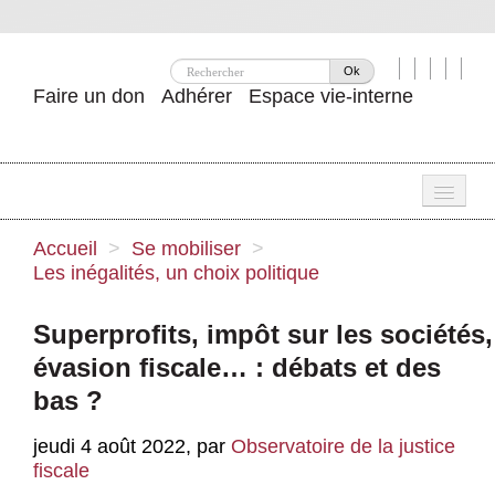
Ok
Faire un don
Adhérer
Espace vie-interne
Une
Accueil
>
Se mobiliser
>
Les inégalités, un choix politique
Attac ?
Nos idées
Superprofits, impôt sur les sociétés,
évasion fiscale… : débats et des
Se mobiliser
bas ?
Publications
jeudi 4 août 2022
,
par
Observatoire de la justice
Agenda
fiscale