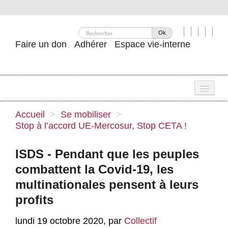
Ok
Faire un don
Adhérer
Espace vie-interne
Une
Accueil
>
Se mobiliser
>
Stop à l’accord UE-Mercosur, Stop CETA !
Attac ?
Nos idées
ISDS - Pendant que les peuples
combattent la Covid-19, les
Se mobiliser
multinationales pensent à leurs
Publications
profits
Agenda
lundi 19 octobre 2020
,
par
Collectif