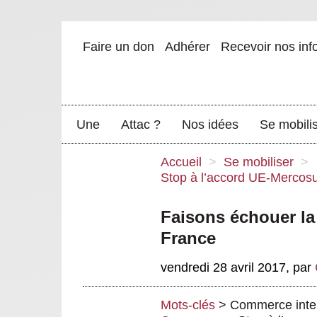
Faire un don
Adhérer
Recevoir nos inf
Une
Attac ?
Nos idées
Se mobili
Accueil
>
Se mobiliser
>
Stop à l’accord UE-Mercosu
Faisons échouer la
France
vendredi 28 avril 2017
,
par
Mots-clés
>
Commerce inter