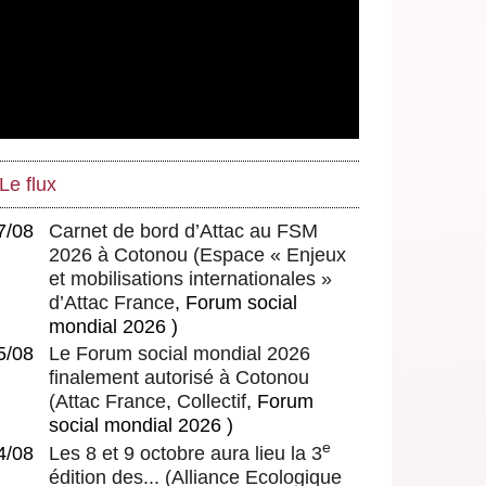
Le flux
7/08
Carnet de bord d’Attac au FSM
2026 à Cotonou
(
Espace « Enjeux
et mobilisations internationales »
d’Attac France
, Forum social
mondial 2026 )
5/08
Le Forum social mondial 2026
finalement autorisé à Cotonou
(
Attac France
,
Collectif
, Forum
social mondial 2026 )
e
4/08
Les 8 et 9 octobre aura lieu la 3
édition des...
(
Alliance Ecologique