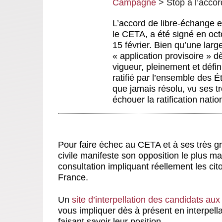
Campagne
>
Stop à l’acco
L’accord de libre-échange 
le CETA, a été signé en oc
15 février. Bien qu’une large
« application provisoire » dè
vigueur, pleinement et défin
ratifié par l’ensemble des É
que jamais résolu, vu ses t
échouer la ratification nati
Pour faire échec au CETA et à ses très g
civile manifeste son opposition le plus m
consultation impliquant réellement les cito
France.
Un
site d’interpellation des candidats aux 
vous impliquer dès à présent en interpella
faisant savoir leur position.