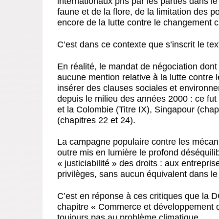
internationaux pris par les parties dans le
faune et de la flore, de la limitation des p
encore de la lutte contre le changement c
C’est dans ce contexte que s’inscrit le tex
En réalité, le mandat de négociation do
aucune mention relative à la lutte contre
insérer des clauses sociales et environn
depuis le milieu des années 2000 : ce fut
et la Colombie (Titre IX), Singapour (chap
(chapitres 22 et 24).
La campagne populaire contre les mécani
outre mis en lumière le profond déséquilib
« justiciabilité » des droits : aux entrep
privilèges, sans aucun équivalent dans l
C’est en réponse à ces critiques que l
chapitre « Commerce et développement du
toujours pas au problème climatique.