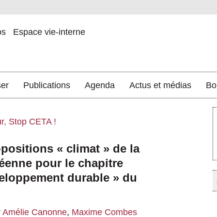
os
Espace vie-interne
ser
Publications
Agenda
Actus et médias
Bo
r, Stop CETA !
ositions « climat » de la
enne pour le chapitre
eloppement durable » du
r
Amélie Canonne
,
Maxime Combes