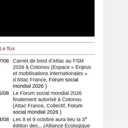
Le flux
7/08
Carnet de bord d’Attac au FSM
2026 à Cotonou
(
Espace « Enjeux
et mobilisations internationales »
d’Attac France
, Forum social
mondial 2026 )
5/08
Le Forum social mondial 2026
finalement autorisé à Cotonou
(
Attac France
,
Collectif
, Forum
social mondial 2026 )
e
4/08
Les 8 et 9 octobre aura lieu la 3
édition des...
(
Alliance Ecologique