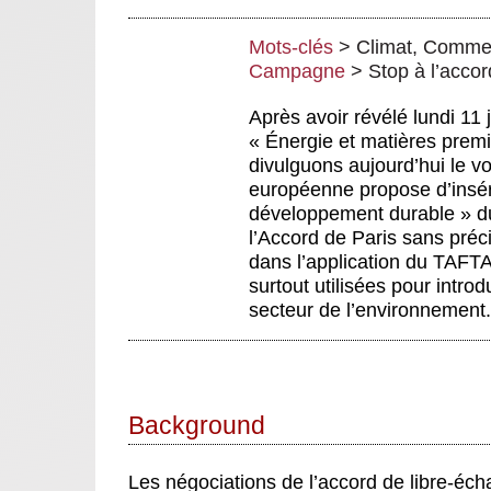
Mots-clés
>
Climat
,
Commerc
Campagne
>
Stop à l’acco
Après avoir révélé lundi 11 ju
« Énergie et matières prem
divulguons aujourd’hui le v
européenne propose d’insér
développement durable » du f
l’Accord de Paris sans préc
dans l’application du TAFTA,
surtout utilisées pour introd
secteur de l’environnement.
Background
Les négociations de l’accord de libre-éch