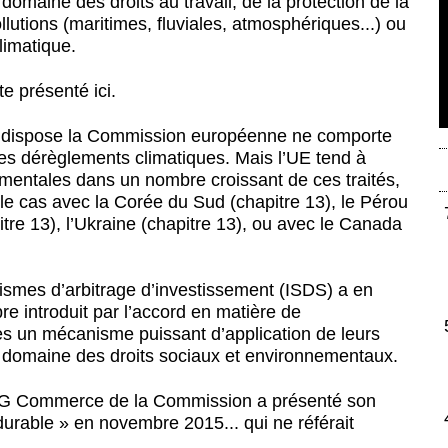
 domaine des droits au travail, de la protection de la
ollutions (maritimes, fluviales, atmosphériques...) ou
limatique.
te présenté ici.
nt dispose la Commission européenne ne comporte
 les dérèglements climatiques. Mais l’UE tend à
ementales dans un nombre croissant de ces traités,
 le cas avec la Corée du Sud (chapitre 13), le Pérou
itre 13), l’Ukraine (chapitre 13), ou avec le Canada
smes d’arbitrage d’investissement (ISDS) a en
re introduit par l’accord en matière de
rises un mécanisme puissant d’application de leurs
e domaine des droits sociaux et environnementaux.
a DG Commerce de la Commission a présenté son
rable » en novembre 2015... qui ne référait