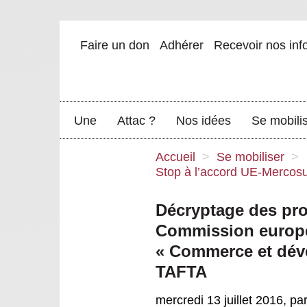
Faire un don
Adhérer
Recevoir nos inf
Une
Attac ?
Nos idées
Se mobili
Accueil
>
Se mobiliser
>
Stop à l’accord UE-Mercosu
Décryptage des prop
Commission europé
« Commerce et dév
TAFTA
mercredi 13 juillet 2016
,
pa