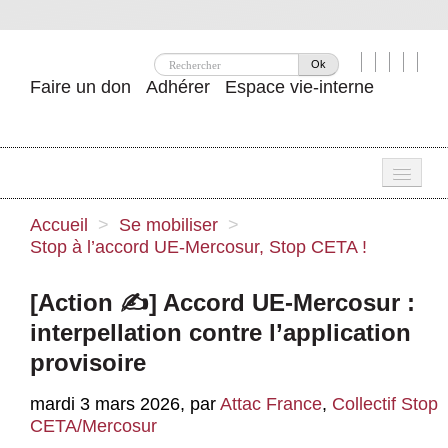
Ok
Faire un don
Adhérer
Espace vie-interne
Une
Accueil
>
Se mobiliser
>
Stop à l’accord UE-Mercosur, Stop CETA !
Attac ?
Nos idées
[Action ✍️] Accord UE-Mercosur :
interpellation contre l’application
Se mobiliser
provisoire
Publications
mardi 3 mars 2026
,
par
Attac France
,
Collectif Stop
Agenda
CETA/Mercosur