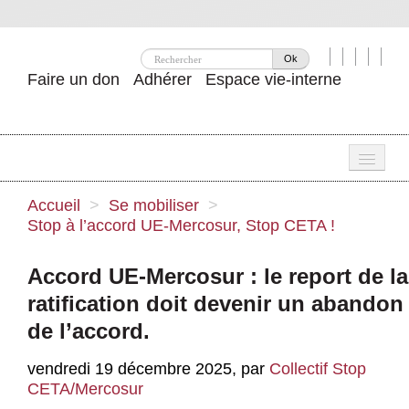
Ok
Faire un don
Adhérer
Espace vie-interne
Une
Accueil
>
Se mobiliser
>
Stop à l’accord UE-Mercosur, Stop CETA !
Attac ?
Nos idées
Accord UE-Mercosur : le report de la
ratification doit devenir un abandon
Se mobiliser
de l’accord.
Publications
vendredi 19 décembre 2025
,
par
Collectif Stop
Agenda
CETA/Mercosur