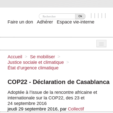
Ok
Faire un don
Adhérer
Espace vie-interne
Une
Accueil
>
Se mobiliser
>
Justice sociale et climatique
>
Attac ?
État d’urgence climatique
Nos idées
COP22 - Déclaration de Casablanca
Se mobiliser
Adoptée à l’issue de la rencontre africaine et
Publications
internationale sur la COP22, des 23 et
24 septembre 2016
Agenda
jeudi 29 septembre 2016
,
par
Collectif