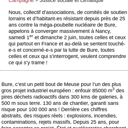
Campagne
>
Justice sociale et climatique
Actus et médias
Nous, collectif d’associations, de comités de soutien
Boutique
lorrains et d’habitant-es résistant depuis près de 25
ans contre la méga-poubelle nucléaire de Bure,
appelons à converger massivement à Nancy,
er
samedi 1
et dimanche 2 juin, toutes celles et ceux
qui partout en France et au-delà se sentent touché-
e-s et concerné-e-s par la lutte de Bure, toutes
celles et ceux qui s’interrogent, veulent comprendre
ce qui s’y trame !
Bure, c’est un petit bout de Meuse pour l’un des plus
3
gros projet industriel européen : enfouir 85000 m
des
pires déchets radioactifs dans 300 kms de galeries, à
500 m sous terre. 130 ans de chantier, garanti sans
risque pour 100 000 ans ! Derrière ces chiffres
abstraits, des risques réels : explosions, incendies,
contaminations, rejets massifs. Depuis 25 ans, pour