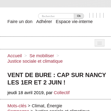
Ok
Faire un don
Adhérer
Espace vie-interne
Une
Accueil
>
Se mobiliser
>
Justice sociale et climatique
Attac ?
Nos idées
VENT DE BURE : CAP SUR NANCY
LES 1ER ET 2 JUIN !
Se mobiliser
jeudi 18 avril 2019
,
par
Collectif
Publications
Agenda
Mots-clés
>
Climat
,
Énergie