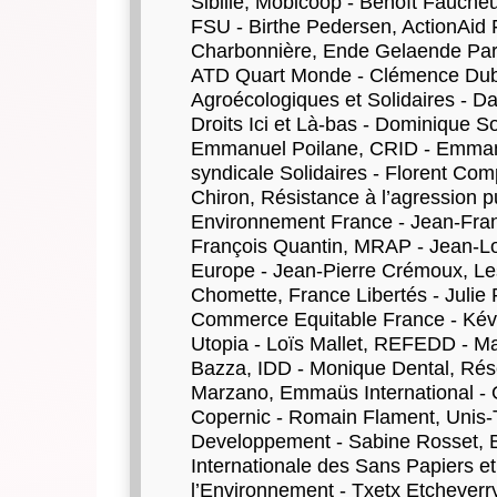
Sibille, Mobicoop - Benoît Fauche
FSU - Birthe Pedersen, ActionAid F
Charbonnière, Ende Gelaende Paris
ATD Quart Monde - Clémence Dubois
Agroécologiques et Solidaires - D
Droits Ici et Là-bas - Dominique 
Emmanuel Poilane, CRID - Emmanu
syndicale Solidaires - Florent Com
Chiron, Résistance à l’agression 
Environnement France - Jean-Fran
François Quantin, MRAP - Jean-Lou
Europe - Jean-Pierre Crémoux, Le
Chomette, France Libertés - Julie P
Commerce Equitable France - Kévi
Utopia - Loïs Mallet, REFEDD - Ma
Bazza, IDD - Monique Dental, Rése
Marzano, Emmaüs International - O
Copernic - Romain Flament, Unis-T
Developpement - Sabine Rosset, 
Internationale des Sans Papiers e
l’Environnement - Txetx Etcheverry,