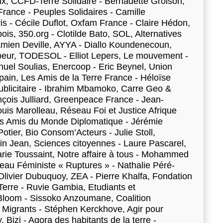
ux, CCFD-Terre Solidaire - Bernadette Groison,
rance - Peuples Solidaires - Camille
 - Cécile Duflot, Oxfam France - Claire Hédon,
, 350.org - Clotilde Bato, SOL, Alternatives
amien Deville, AYYA - Diallo Koundenecoun,
Soeur, TODESOL - Elliot Lepers, Le mouvement -
el Soulias, Enercoop - Eric Beynel, Union
pain, Les Amis de la Terre France - Héloïse
publicitaire - Ibrahim Mbamoko, Carre Geo &
çois Julliard, Greenpeace France - Jean-
is Marolleau, Réseau Foi et Justice Afrique
s Amis du Monde Diplomatique - Jérémie
otier, Bio Consom’Acteurs - Julie Stoll,
n Jean, Sciences citoyennes - Laure Pascarel,
rie Toussaint, Notre affaire à tous - Mohammed
au Féministe « Ruptures » - Nathalie Péré-
livier Dubuquoy, ZEA - Pierre Khalfa, Fondation
erre - Ruvie Gambia, Etudiants et
Bloom - Sissoko Anzoumane, Coalition
t Migrants - Stéphen Kerckhove, Agir pour
 Bizi - Agora des habitants de la terre -