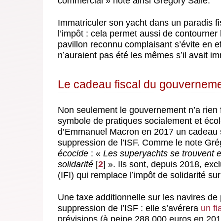
commercial » note ainsi Grégory Salle.
Immatriculer son yacht dans un paradis fi
l’impôt : cela permet aussi de contourner l
pavillon reconnu complaisant s’évite en eff
n’auraient pas été les mêmes s’il avait i
Le cadeau fiscal du gouverneme
Non seulement le gouvernement n’a rien f
symbole de pratiques socialement et écolo
d’Emmanuel Macron en 2017 un cadeau san
suppression de l’ISF. Comme le note Gré
écocide
: «
Les superyachts se trouvent e
solidarité
[
2
]
». Ils sont, depuis 2018, excl
(IFI) qui remplace l’impôt de solidarité sur
Une taxe additionnelle sur les navires de
suppression de l’ISF : elle s’avérera
un fi
prévisions (à peine 288 000 euros en 201