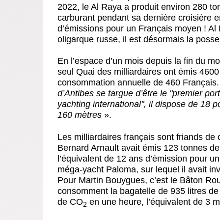
2022, le Al Raya a produit environ 280 t
carburant pendant sa dernière croisière e
d’émissions pour un Français moyen ! Al
oligarque russe, il est désormais la poss
En l’espace d’un mois depuis la fin du moi
seul Quai des milliardaires ont émis 460
consommation annuelle de 460 Français
d’Antibes se targue d’être le "premier po
yachting international", il dispose de 18
160 mètres
».
Les milliardaires français sont friands de
Bernard Arnault avait émis 123 tonnes d
l’équivalent de 12 ans d’émission pour u
méga-yacht Paloma, sur lequel il avait in
Pour Martin Bouygues, c’est le Bâton Rou
consomment la bagatelle de 935 litres de
de CO
en une heure, l’équivalent de 3 
2