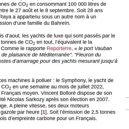
onnes de CO
en consommant 100 000 litres de
2
ntre le 27 août et le 8 septembre. Soit 28 ans
 Raya a appartenu sous un autre nom à un
ession d’une famille du Bahreïn.
s d’aout, les yachts de luxe qui sont passés par le
0 tonnes de CO
en tout, l’équivalent le la
2
. Comme le rapporte
Reporterre
, «
le port Vauban
rt de plaisance de Méditerranée". "Fleuron du
 postes d’amarrage pour des yachts mesurant jusqu’à
 ces machines à polluer : le Symphony, le yacht de
e CO
en une semaine au mois de juillet 2022,
2
n Français moyen. Vincent Bolloré dispose de son
vité Nicolas Sarkozy après son élection en 2007.
ge. A pleine vitesse, ses deux moteurs
 gazole par heure
[
1
]
. Soit l’émission de 2,5 tonnes
mois d’empreinte carbone pour un Français.