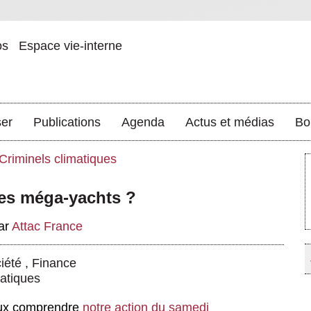
os
Espace vie-interne
ser
Publications
Agenda
Actus et médias
Bo
Criminels climatiques
es méga-yachts ?
ar
Attac France
ciété
,
Finance
matiques
eux comprendre
notre action du samedi