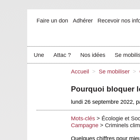
Faire un don
Adhérer
Recevoir nos inf
Une
Attac ?
Nos idées
Se mobili
Accueil
>
Se mobiliser
>
Pourquoi bloquer l
lundi 26 septembre 2022
,
p
Mots-clés
>
Écologie et So
Campagne
>
Criminels cli
Quelques chiffres pour mi