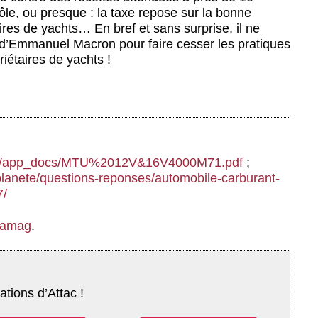
ôle, ou presque : la taxe repose sur la bonne
aires de yachts… En bref et sans surprise, il ne
d’Emmanuel Macron pour faire cesser les pratiques
riétaires de yachts !
o.nz/app_docs/MTU%2012V&16V4000M71.pdf
;
planete/questions-reponses/automobile-carburant-
7/
tamag
.
ations d’Attac !