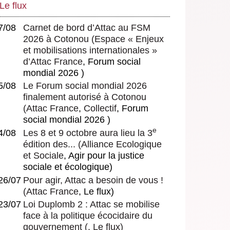
Le flux
7/08
Carnet de bord d’Attac au FSM
2026 à Cotonou
(
Espace « Enjeux
et mobilisations internationales »
d’Attac France
, Forum social
mondial 2026 )
5/08
Le Forum social mondial 2026
finalement autorisé à Cotonou
(
Attac France
,
Collectif
, Forum
social mondial 2026 )
e
4/08
Les 8 et 9 octobre aura lieu la 3
édition des...
(
Alliance Ecologique
et Sociale
, Agir pour la justice
sociale et écologique)
26/07
Pour agir, Attac a besoin de vous !
(
Attac France
, Le flux)
23/07
Loi Duplomb 2 : Attac se mobilise
face à la politique écocidaire du
gouvernement
(, Le flux)