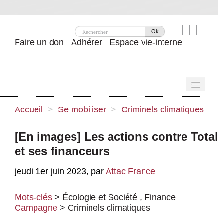
Ok
Faire un don
Adhérer
Espace vie-interne
Une
Accueil
>
Se mobiliser
>
Criminels climatiques
Attac ?
[En images] Les actions contre Total
Nos idées
et ses financeurs
Se mobiliser
jeudi 1er juin 2023
,
par
Attac France
Publications
Mots-clés
>
Écologie et Société
,
Finance
Agenda
Campagne
>
Criminels climatiques