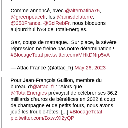
Comme annoncé, avec
@alternatiba75
,
@greenpeacefr
, les
@amisdelaterre
,
@350France
,
@SciRebFr
, nous bloquons
aujourd'hui l'AG de TotalEnergies.
Gaz, coups de matraque.. Sur place, la sévère
répression ne freine pas notre détermination !
#BlocageTotal
pic.twitter.com/MHkDNrp5vA
— Attac France (@attac_fr)
May 26, 2023
Pour Jean-François Guillon, membre du
bureau d’
@attac_fr
: “Alors que
@TotalEnergies
prévoyait de célébrer ses 36,2
milliards d’euros de bénéfices en 2022 à coup
de champagne et de petits fours, nous avons
joué les trouble-fêtes. [...]
#BlocageTotal
pic.twitter.com/BxwvXl2yQP