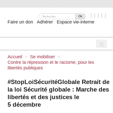
Ok
Faire un don
Adhérer
Espace vie-interne
Une
Accueil
>
Se mobiliser
>
Contre la répression et le racisme, pour les
Attac ?
libertés publiques
Nos idées
#StopLoiSécuritéGlobale Retrait de
Se mobiliser
la loi Sécurité globale : Marche des
Publications
libertés et des justices le
5 décembre
Agenda