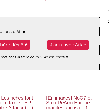
ations d’Attac !
dhère dès 5 €
J’agis avec Attac
mpôts dans la limite de 20 % de vos revenus.
 Les riches font
[En images] NoG7 et
on, taxez-les !
Stop ReArm Europe :
tre Attac x (…)
manifestations (…)