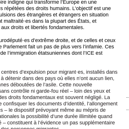
oire indigne qui transforme l’Europe en une
ons répétées des droits humains
. L’objectif est une
pulsions des étrangères et étrangers en situation
t maltraité
·
es dans la plupart des États, et
 aux droits et libertés fondamentales.
eurodéputé
·
es d’extrême droite, et de celles et ceux
le Parlement fait un pas de plus vers l’infamie. Ces
 de l’immigration étatsuniennes dont l’ICE est
 centres d’expulsion pour migrant
·
es, installés dans
t à détenir dans des pays où elles n’ont aucun lien,
nnes déboutées de l’asile. Cette nouvelle
 sans contrôle ni garde-fou réel – loin des yeux et
 des droits fondamentaux est souvent négligé. La
e confisquer les documents d’identité, l’allongement
is – le dispositif prévoyant même au mépris de
tionales la possibilité d’une durée illimitée quand
fié – constituent à l’évidence un pas supplémentaire