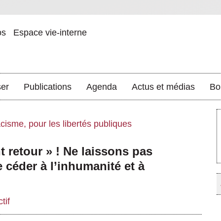
os
Espace vie-interne
ser
Publications
Agenda
Actus et médias
Bo
acisme, pour les libertés publiques
 retour » ! Ne laissons pas
 céder à l’inhumanité et à
tif