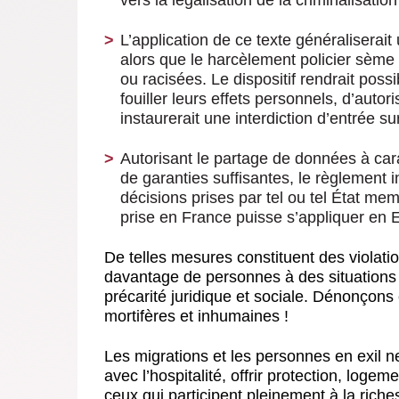
vers la légalisation de la criminalisati
L’application de ce texte
généraliserait
alors que le harcèlement policier sème
ou racisées. Le dispositif rendrait possi
fouiller leurs effets personnels, d’autori
instaurerait une interdiction d’entrée 
Autorisant le
partage de données à car
de garanties suffisantes, le règlement 
décisions prises par tel ou tel État mem
prise en France puisse s’appliquer en 
De telles mesures constituent des violat
davantage de personnes à des situations d
précarité juridique et sociale. Dénonçons c
mortifères et inhumaines !
Les migrations et les personnes en exil
avec l’hospitalité, offrir protection, logem
ceux qui participent pleinement à la riche