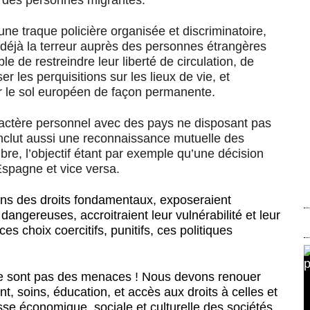
on des personnes migrantes.
 une traque policière organisée et discriminatoire
,
 déjà la terreur auprès des personnes étrangères
ble de restreindre leur liberté de circulation, de
ser les perquisitions sur les lieux de vie, et
sur le sol européen de façon permanente.
actère personnel
avec des pays ne disposant pas
inclut aussi une reconnaissance mutuelle des
bre, l’objectif étant par exemple qu’une décision
Espagne et vice versa.
ions des droits fondamentaux, exposeraient
angereuses, accroitraient leur vulnérabilité et leur
es choix coercitifs, punitifs, ces politiques
 ne sont pas des menaces ! Nous devons renouer
ent, soins, éducation, et accès aux droits à celles et
sse économique, sociale et culturelle des sociétés