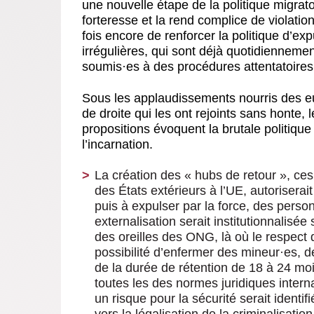
une
nouvelle étape de la politique migrat
forteresse et la rend complice de violati
fois encore de renforcer la politique d’ex
irrégulières, qui sont déjà quotidiennemen
soumis
·
es à des procédures attentatoires
Sous les applaudissements nourris des 
de droite qui les ont rejoints sans honte, 
propositions évoquent la brutale politique
l’incarnation.
La création des «
hubs de retour
», ces
des États extérieurs à l’UE, autoriserai
puis à expulser par la force, des perso
externalisation serait institutionnalisée
des oreilles des ONG, là où le respect
possibilité d’enfermer des mineur
·
es, d
de la durée de rétention de 18 à 24 mo
toutes les des normes juridiques interna
un risque pour la sécurité serait identi