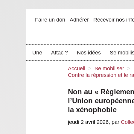
Faire un don
Adhérer
Recevoir nos inf
Une
Attac ?
Nos idées
Se mobili
Accueil
>
Se mobiliser
>
Contre la répression et le r
Non au « Règlement
l’Union européenne
la xénophobie
jeudi 2 avril 2026
,
par
Collec