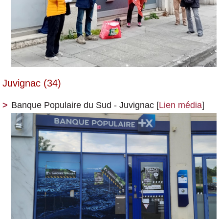
Juvignac (34)
Banque Populaire du Sud - Juvignac
[
Lien média
]