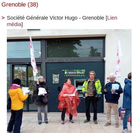
Grenoble (38)
Société Générale Victor Hugo - Grenoble
[
Lien
média
]