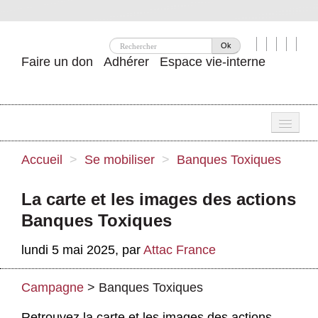
Ok
Faire un don
Adhérer
Espace vie-interne
Une
Accueil
>
Se mobiliser
>
Banques Toxiques
Attac ?
La carte et les images des actions
Nos idées
Banques Toxiques
Se mobiliser
lundi 5 mai 2025
,
par
Attac France
Publications
Campagne
>
Banques Toxiques
Agenda
Retrouvez la carte et les images des actions