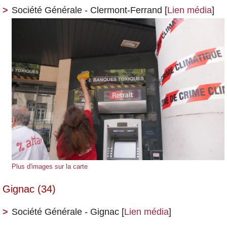
Société Générale - Clermont-Ferrand
[
Lien média
]
Plus d'images sur la carte
Gignac (34)
Société Générale - Gignac
[
Lien média
]