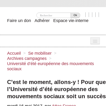
Ok
Faire un don
Adhérer
Espace vie-interne
Une
Accueil
>
Se mobiliser
>
Archives campagnes
>
Attac ?
Université d’été européenne des mouvements
sociaux
Nos idées
Se mobiliser
C’est le moment, allons-y ! Pour que
l’Université d’été européenne des
Publications
mouvements sociaux soit un succès
Agenda