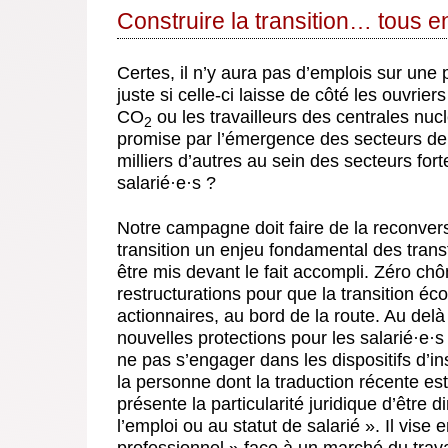
Construire la transition… tous 
Certes, il n’y aura pas d’emplois sur une 
juste si celle-ci laisse de côté les ouvrie
CO
ou les travailleurs des centrales nuc
2
promise par l’émergence des secteurs de l
milliers d’autres au sein des secteurs f
salarié
·
e
·
s ?
Notre campagne doit faire de la reconver
transition un enjeu fondamental des trans
être mis devant le fait accompli. Zéro ch
restructurations pour que la transition éc
actionnaires, au bord de la route. Au delà
nouvelles protections pour les salarié
·
e
·
s
ne pas s’engager dans les dispositifs d’ins
la personne dont la traduction récente est
présente la particularité juridique d’être 
l’emploi ou au statut de salarié ». Il vise 
professionnel » face à un marché du travai