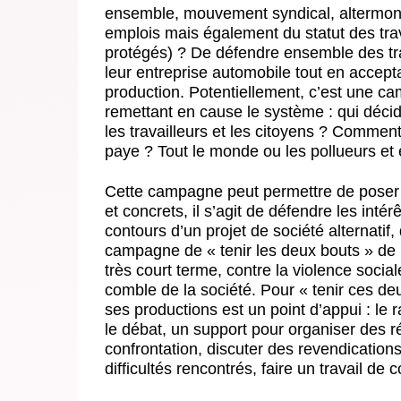
ensemble, mouvement syndical, altermond
emplois mais également du statut des trav
protégés) ? De défendre ensemble des tra
leur entreprise automobile tout en accepta
production. Potentiellement, c’est une c
remettant en cause le système : qui déci
les travailleurs et les citoyens ? Commen
paye ? Tout le monde ou les pollueurs et 
Cette campagne peut permettre de poser
et concrets, il s’agit de défendre les inté
contours d’un projet de société alternatif
campagne de « tenir les deux bouts » de m
très court terme, contre la violence socia
comble de la société. Pour « tenir ces deu
ses productions est un point d’appui : le 
le débat, un support pour organiser des r
confrontation, discuter des revendication
difficultés rencontrés, faire un travail de 