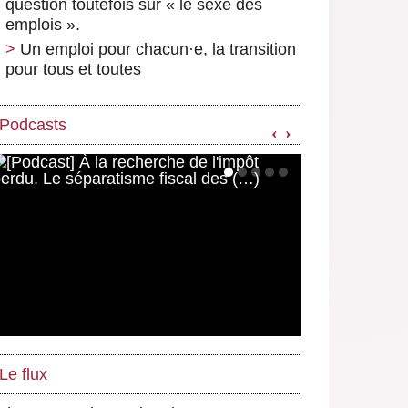
question toutefois sur « le sexe des
emplois ».
Un emploi pour chacun
·
e, la transition
pour tous et toutes
Podcasts
‹
›
Le flux