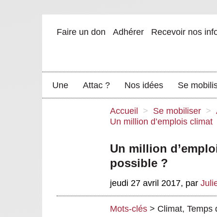
Faire un don
Adhérer
Recevoir nos inf
Une
Attac ?
Nos idées
Se mobili
Accueil
>
Se mobiliser
>
Un million d’emplois climat
Un million d’emploi
possible ?
jeudi 27 avril 2017
,
par
Juli
Mots-clés
>
Climat
,
Temps d