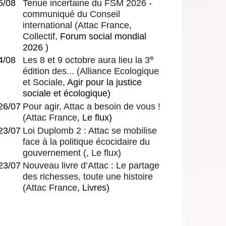
5/08
Tenue incertaine du FSM 2026 -
communiqué du Conseil
international
(
Attac France
,
Collectif
, Forum social mondial
2026 )
e
4/08
Les 8 et 9 octobre aura lieu la 3
édition des...
(
Alliance Ecologique
et Sociale
, Agir pour la justice
sociale et écologique)
26/07
Pour agir, Attac a besoin de vous !
(
Attac France
, Le flux)
23/07
Loi Duplomb 2 : Attac se mobilise
face à la politique écocidaire du
gouvernement
(, Le flux)
23/07
Nouveau livre d’Attac : Le partage
des richesses, toute une histoire
(
Attac France
, Livres)