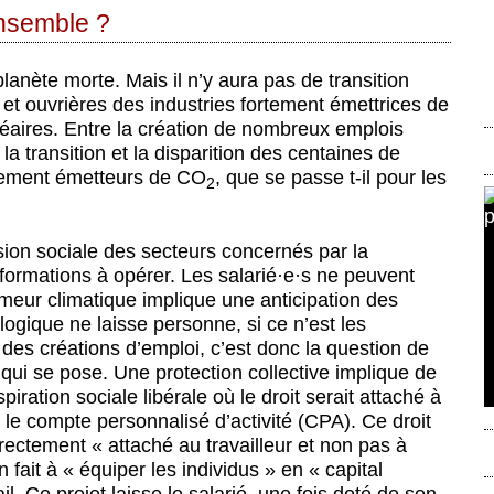
ensemble ?
planète morte. Mais il n’y aura pas de transition
rs et ouvrières des industries fortement émettrices de
léaires. Entre la création de nombreux emplois
a transition et la disparition des centaines de
ortement émetteurs de CO
, que se passe t-il pour les
2
sion sociale des secteurs concernés par la
formations à opérer. Les salarié
·
e
·
s ne peuvent
ômeur climatique implique une anticipation des
ologique ne laisse personne, si ce n’est les
 des créations d’emploi, c’est donc la question de
 qui se pose. Une protection collective implique de
piration sociale libérale où le droit serait attaché à
 le compte personnalisé d’activité (CPA). Ce droit
directement « attaché au travailleur et non pas à
en fait à « équiper les individus » en « capital
l. Ce projet laisse le salarié, une fois doté de son