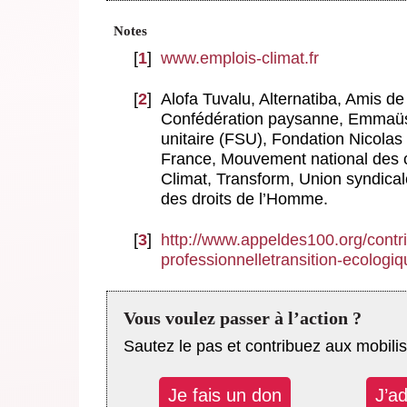
Notes
[
1
]
www.emplois-climat.fr
[
2
]
Alofa Tuvalu, Alternatiba, Amis de 
Confédération paysanne, Emmaüs
unitaire (FSU), Fondation Nicolas
France, Mouvement national des 
Climat, Transform, Union syndicale
des droits de l’Homme.
[
3
]
http://www.appeldes100.org/contri
professionnelletransition-ecologiq
Vous voulez passer à l’action ?
Sautez le pas et contribuez aux mobilis
Je fais un don
J’a