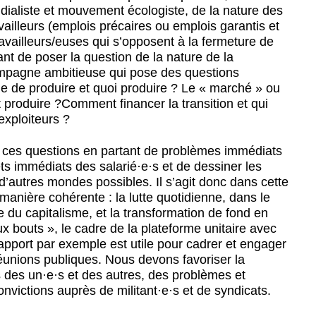
ialiste et mouvement écologiste, de la nature des
ailleurs (emplois précaires ou emplois garantis et
vailleurs/euses qui s’opposent à la fermeture de
nt de poser la question de la nature de la
ampagne ambitieuse qui pose des questions
de de produire et quoi produire ? Le « marché » ou
t produire ?Comment financer la transition et qui
exploiteurs ?
 ces questions en partant de problèmes immédiats
rêts immédiats des salarié
·
e
·
s et de dessiner les
, d’autres mondes possibles. Il s’agit donc dans cette
anière cohérente : la lutte quotidienne, dans le
le du capitalisme, et la transformation de fond en
x bouts », le cadre de la plateforme unitaire avec
rapport par exemple est utile pour cadrer et engager
éunions publiques. Nous devons favoriser la
s des un
·
e
·
s et des autres, des problèmes et
convictions auprès de militant
·
e
·
s et de syndicats.