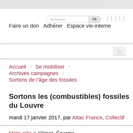
Ok
Faire un don
Adhérer
Espace vie-interne
Une
Accueil
>
Se mobiliser
>
Archives campagnes
>
Attac ?
Sortons de l’âge des fossiles
Nos idées
Sortons les (combustibles) fossiles
Se mobiliser
du Louvre
Publications
mardi 17 janvier 2017
,
par
Attac France
,
Collectif
Agenda