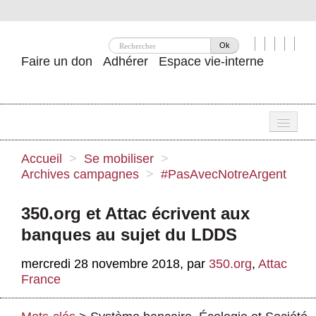
Ok
Faire un don
Adhérer
Espace vie-interne
Une
Accueil
>
Se mobiliser
>
Archives campagnes
>
#PasAvecNotreArgent
Attac ?
Nos idées
350.org et Attac écrivent aux
banques au sujet du LDDS
Se mobiliser
mercredi 28 novembre 2018
,
par
350.org
,
Attac
Publications
France
Agenda