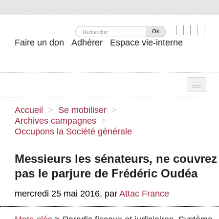
Ok
Faire un don
Adhérer
Espace vie-interne
Une
Accueil
>
Se mobiliser
>
Archives campagnes
>
Attac ?
Occupons la Société générale
Nos idées
Messieurs les sénateurs, ne couvrez
Se mobiliser
pas le parjure de Frédéric Oudéa
Publications
mercredi 25 mai 2016
,
par
Attac France
Agenda