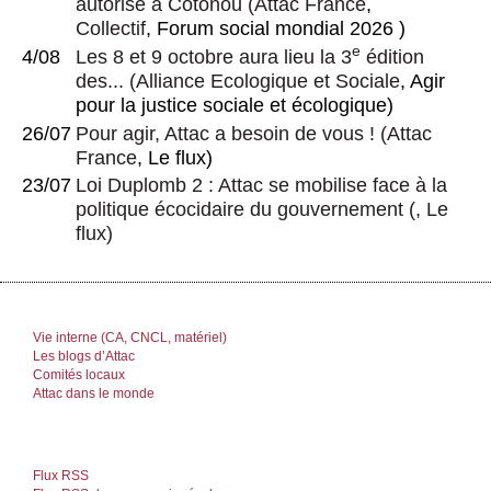
autorisé à Cotonou
(
Attac France
,
Collectif
, Forum social mondial 2026 )
e
4/08
Les 8 et 9 octobre aura lieu la 3
édition
des...
(
Alliance Ecologique et Sociale
, Agir
pour la justice sociale et écologique)
26/07
Pour agir, Attac a besoin de vous !
(
Attac
France
, Le flux)
23/07
Loi Duplomb 2 : Attac se mobilise face à la
politique écocidaire du gouvernement
(, Le
flux)
Vie interne (CA, CNCL, matériel)
Les blogs d’Attac
Comités locaux
Attac dans le monde
Flux RSS