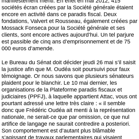
manifestement menti. En effet en mai 2012, 415
sociétés écran créées par la Société générale étaient
encore en activité dans ce paradis fiscal. Deux
fondations, Valvert et Rousseau, également créées par
Mossack Fonseca pour la Société générale et ses
clients, sont encore actives aujourd’hui. Un tel parjure
est passible de cinq ans d’emprisonnement et de 75
000 euros d’amende.
Le Bureau du Sénat doit décider jeudi 26 mai s’il saisit
la justice afin que M. Oudéa soit poursuivi pour faux
témoignage. Or nous savons que plusieurs sénateurs
plaident pour le blanchir. Le 10 mai dernier, les
organisations de la Plateforme paradis fiscaux et
judiciaires (PPFJ), à laquelle appartient Attac, vous ont
pourtant adressé une lettre très claire : « il semble
donc que Frédéric Oudéa ait menti à la représentation
nationale, ne serait-ce que par omission, ce que nul
artifice de langage ne saurait contredire a posteriori.
Son comportement est d’autant plus blâmable
s’agissant de travaux parlementaires qui visaient