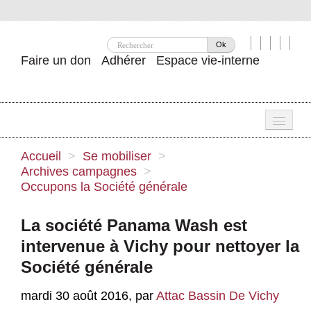
Ok
Faire un don
Adhérer
Espace vie-interne
Une
Accueil
>
Se mobiliser
>
Archives campagnes
>
Attac ?
Occupons la Société générale
Nos idées
La société Panama Wash est
Se mobiliser
intervenue à Vichy pour nettoyer la
Publications
Société générale
Agenda
mardi 30 août 2016
,
par
Attac Bassin De Vichy