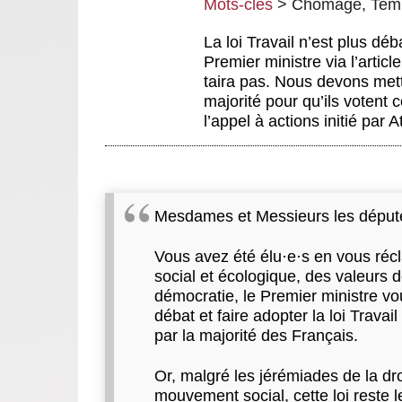
Mots-clés
>
Chômage
,
Temp
La loi Travail n’est plus déb
Premier ministre via l’artic
taira pas. Nous devons mett
majorité pour qu’ils votent c
l’appel à actions initié par 
Mesdames et Messieurs les député.
Vous avez été élu
·
e
·
s en vous récl
social et écologique, des valeurs 
démocratie, le Premier ministre vo
débat et faire adopter la loi Trav
par la majorité des Français.
Or, malgré les jérémiades de la dr
mouvement social, cette loi reste le