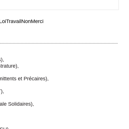
oiTravailNonMerci
),
trature),
ittents et Précaires),
),
le Solidaires),