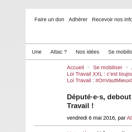
Faire un don
Adhérer
Recevoir nos inf
Une
Attac ?
Nos idées
Se mobili
Accueil
>
Se mobiliser
>
Loi Travail XXL : c’est toujo
Loi Travail : #OnVautMieu
Député
·
e
·
s, debout
Travail !
vendredi 6 mai 2016
,
par
At