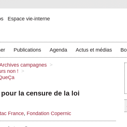
os
Espace vie-interne
ser
Publications
Agenda
Actus et médias
Bo
Archives campagnes
>
urs non !
>
xQueÇa
 pour la censure de la loi
tac France
,
Fondation Copernic