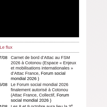
Le flux
7/08
Carnet de bord d’Attac au FSM
2026 à Cotonou
(
Espace « Enjeux
et mobilisations internationales »
d’Attac France
, Forum social
mondial 2026 )
5/08
Le Forum social mondial 2026
finalement autorisé à Cotonou
(
Attac France
,
Collectif
, Forum
social mondial 2026 )
e
4/08
Les 8 et 9 octobre aura lieu la 3