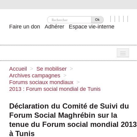
Ok
Faire un don
Adhérer
Espace vie-interne
Une
Accueil
>
Se mobiliser
>
Archives campagnes
>
Attac ?
Forums sociaux mondiaux
>
2013 : Forum social mondial de Tunis
Nos idées
Se mobiliser
Déclaration du Comité de Suivi du
Forum Social Maghrébin sur la
Publications
tenue du Forum social mondial 2013
Agenda
à Tunis