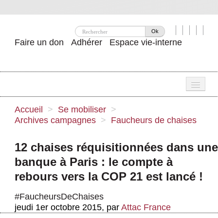
Ok
Faire un don
Adhérer
Espace vie-interne
Une
Accueil
>
Se mobiliser
>
Archives campagnes
>
Faucheurs de chaises
Attac ?
Nos idées
12 chaises réquisitionnées dans une
banque à Paris : le compte à
Se mobiliser
rebours vers la COP 21 est lancé !
Publications
#FaucheursDeChaises
Agenda
jeudi 1er octobre 2015
,
par
Attac France