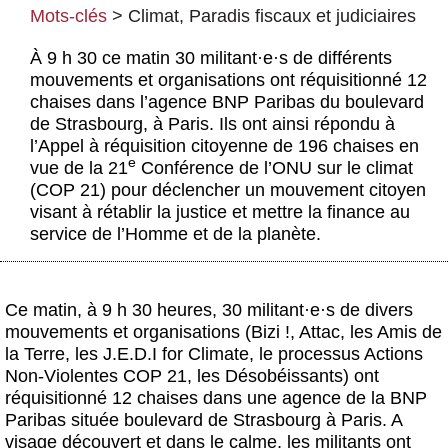
Actus et médias
Mots-clés
>
Climat
,
Paradis fiscaux et judiciaires
Boutique
À 9 h 30 ce matin 30 militant
·
e
·
s de différents
mouvements et organisations ont réquisitionné 12
chaises dans l’agence BNP Paribas du boulevard
de Strasbourg, à Paris. Ils ont ainsi répondu à
l’Appel à réquisition citoyenne de 196 chaises en
e
vue de la 21
Conférence de l’ONU sur le climat
(COP 21) pour déclencher un mouvement citoyen
visant à rétablir la justice et mettre la finance au
service de l’Homme et de la planète.
Ce matin, à 9 h 30 heures, 30 militant
·
e
·
s de divers
mouvements et organisations (Bizi !, Attac, les Amis de
la Terre, les J.E.D.I for Climate, le processus Actions
Non-Violentes COP 21, les Désobéissants) ont
réquisitionné 12 chaises dans une agence de la BNP
Paribas située boulevard de Strasbourg à Paris. A
visage découvert et dans le calme, les militants ont