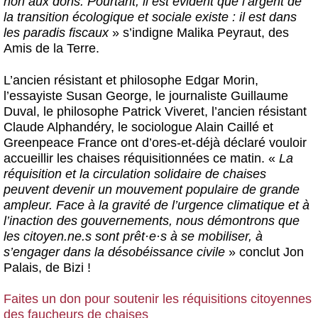
non aux dons. Pourtant, il est évident que l’argent de
la transition écologique et sociale existe : il est dans
les paradis fiscaux
» s’indigne Malika Peyraut, des
Amis de la Terre.
L’ancien résistant et philosophe Edgar Morin,
l’essayiste Susan George, le journaliste Guillaume
Duval, le philosophe Patrick Viveret, l’ancien résistant
Claude Alphandéry, le sociologue Alain Caillé et
Greenpeace France ont d’ores-et-déjà déclaré vouloir
accueillir les chaises réquisitionnées ce matin. «
La
réquisition et la circulation solidaire de chaises
peuvent devenir un mouvement populaire de grande
ampleur. Face à la gravité de l’urgence climatique et à
l’inaction des gouvernements, nous démontrons que
les citoyen.ne.s sont prêt
·
e
·
s à se mobiliser, à
s’engager dans la désobéissance civile
» conclut Jon
Palais, de Bizi !
Faites un don pour soutenir les réquisitions citoyennes
des faucheurs de chaises