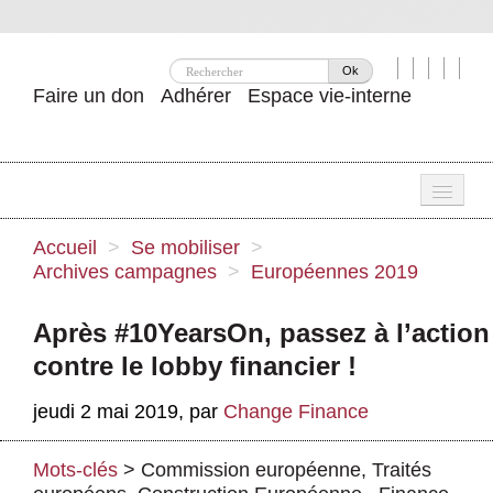
Ok
Faire un don
Adhérer
Espace vie-interne
Une
Accueil
>
Se mobiliser
>
Archives campagnes
>
Européennes 2019
Attac ?
Nos idées
Après #10YearsOn, passez à l’action
contre le lobby financier !
Se mobiliser
jeudi 2 mai 2019
,
par
Change Finance
Publications
Agenda
Mots-clés
>
Commission européenne
,
Traités