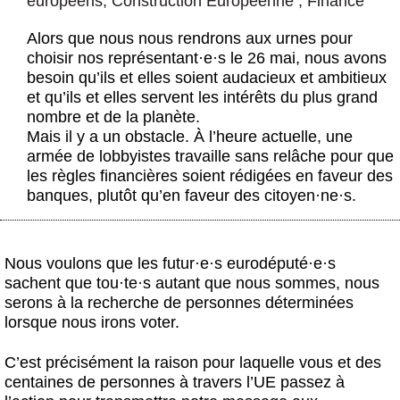
européens
,
Construction Européenne
,
Finance
Actus et médias
Alors que nous nous rendrons aux urnes pour
Boutique
choisir nos représentant
·
e
·
s le 26 mai, nous avons
besoin qu’ils et elles soient audacieux et ambitieux
et qu’ils et elles servent les intérêts du plus grand
nombre et de la planète.
Mais il y a un obstacle. À l’heure actuelle, une
armée de lobbyistes travaille sans relâche pour que
les règles financières soient rédigées en faveur des
banques, plutôt qu’en faveur des citoyen
·
ne
·
s.
Nous voulons que les futur
·
e
·
s eurodéputé
·
e
·
s
sachent que tou
·
te
·
s autant que nous sommes, nous
serons à la recherche de personnes déterminées
lorsque nous irons voter.
C’est précisément la raison pour laquelle vous et des
centaines de personnes à travers l’UE passez à