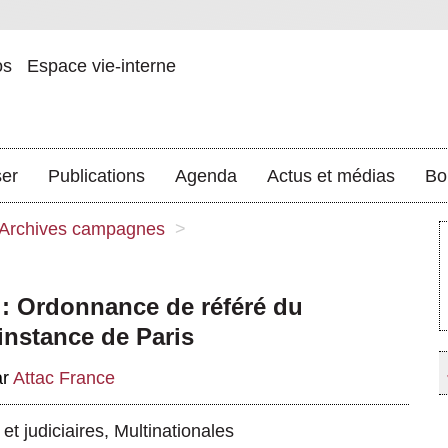
os
Espace vie-interne
ser
Publications
Agenda
Actus et médias
Bo
Archives campagnes
>
: Ordonnance de référé du
instance de Paris
ar
Attac France
et judiciaires
,
Multinationales