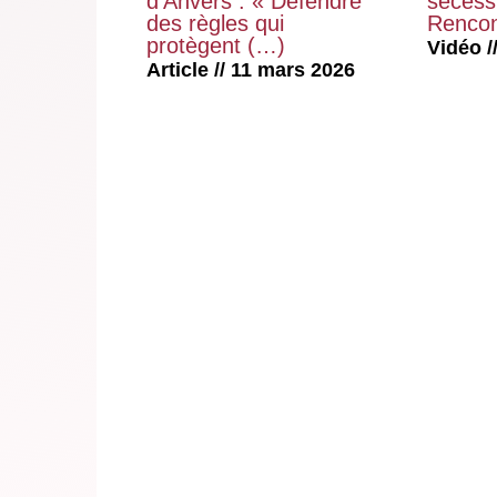
d’Anvers : « Défendre
sécessi
des règles qui
Rencon
protègent (…)
Vidéo //
Article // 11 mars 2026