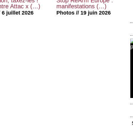
on, taxez-les !
Stop ReArm Europe :
tre Attac x (…)
manifestations (…)
 6 juillet 2026
Photos // 19 juin 2026