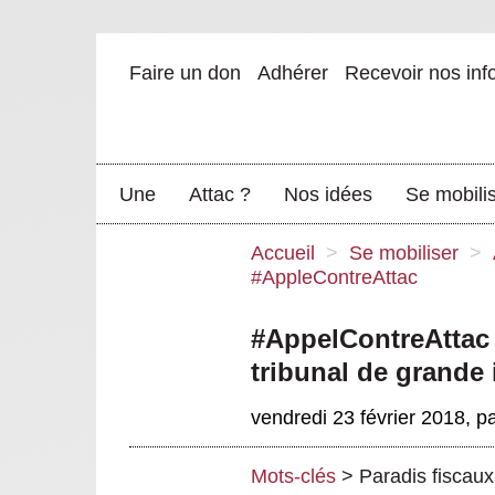
Faire un don
Adhérer
Recevoir nos inf
Une
Attac ?
Nos idées
Se mobili
Accueil
>
Se mobiliser
>
#AppleContreAttac
#AppelContreAttac 
tribunal de grande 
vendredi 23 février 2018
,
p
Mots-clés
>
Paradis fiscaux 