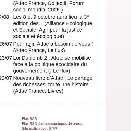
(
Attac France
,
Collectif
, Forum
social mondial 2026 )
e
4/08
Les 8 et 9 octobre aura lieu la 3
édition des...
(
Alliance Ecologique
et Sociale
, Agir pour la justice
sociale et écologique)
26/07
Pour agir, Attac a besoin de vous !
(
Attac France
, Le flux)
23/07
Loi Duplomb 2 : Attac se mobilise
face à la politique écocidaire du
gouvernement
(, Le flux)
23/07
Nouveau livre d’Attac : Le partage
des richesses, toute une histoire
(
Attac France
, Livres)
Flux RSS
Flux RSS des communiqués de presse
Site réalisé avec SPIP