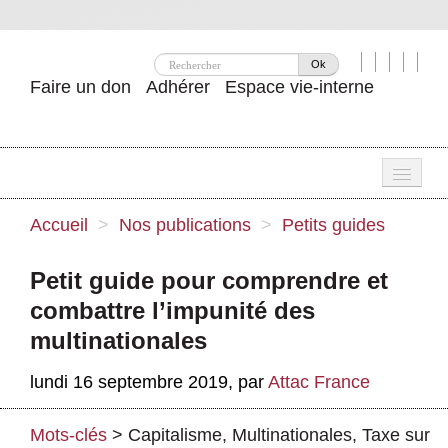
Ok
Faire un don
Adhérer
Espace vie-interne
Une
Accueil
>
Nos publications
>
Petits guides
Attac ?
Petit guide pour comprendre et
Nos idées
combattre l’impunité des
Se mobiliser
multinationales
Publications
lundi 16 septembre 2019
,
par
Attac France
Agenda
Mots-clés
>
Capitalisme
,
Multinationales
,
Taxe sur