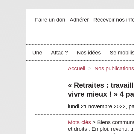
Faire un don
Adhérer
Recevoir nos inf
Une
Attac ?
Nos idées
Se mobili
Accueil
>
Nos publications
« Retraites : trava
vivre mieux ! » 4 p
lundi 21 novembre 2022
,
p
Mots-clés
>
Biens commun
et droits
,
Emploi, revenu, tr