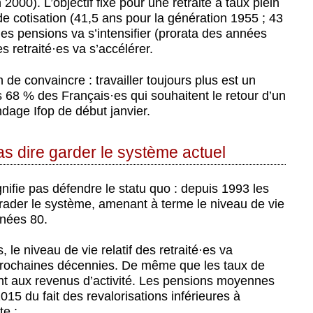
000). L’objectif fixé pour une retraite à taux plein
de cotisation (41,5 ans pour la génération 1955 ; 43
es pensions va s’intensifier (prorata des années
s retraité
·
es va s’accélérer.
e convaincre : travailler toujours plus est un
s 68 % des Français
·
es qui souhaitent le retour d’un
ndage Ifop de début janvier.
as dire garder le système actuel
ifie pas défendre le statu quo : depuis 1993 les
rader le système, amenant à terme le niveau de vie
nnées 80.
e niveau de vie relatif des retraité
·
es va
prochaines décennies. De même que les taux de
nt aux revenus d’activité. Les pensions moyennes
5 du fait des revalorisations inférieures à
te :