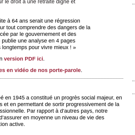
r le droit à une retraite digne et
aite à 64 ans serait une régression
our tout comprendre des dangers de la
ncée par le gouvernement et des
ac publie une analyse en 4 pages
ns longtemps pour vivre mieux ! »
en
version PDF ici
.
es en vidéo de nos porte-parole
.
réé en 1945 a constitué un progrès social majeur, en
ons et en permettant de sortir progressivement de la
ssionnelle. Par rapport à d’autres pays, notre
t d’assurer en moyenne un niveau de vie des
ion active.