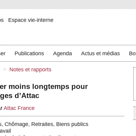
os
Espace vie-interne
ser
Publications
Agenda
Actus et médias
Bo
>
Notes et rapports
iller moins longtemps pour
ages d’Attac
ar
Attac France
s
,
Chômage
,
Retraites
,
Biens publics
avail