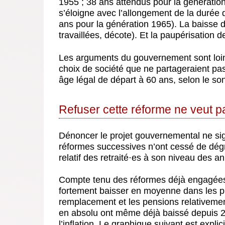
1955 ; 38 ans attendus pour la génération 2
s’éloigne avec l’allongement de la durée 
ans pour la génération 1965). La baisse d
travaillées, décote). Et la paupérisation de
Les arguments du gouvernement sont loin d
choix de société que ne partageraient pa
âge légal de départ à 60 ans, selon le so
Refuser cette réforme ne veut p
Dénoncer le projet gouvernemental ne sign
réformes successives n’ont cessé de dég
relatif des retraité
·
es à son niveau des a
Compte tenu des réformes déjà engagées, l
fortement baisser en moyenne dans les 
remplacement et les pensions relativeme
en absolu ont même déjà baissé depuis 201
l’inflation. Le graphique suivant est explici