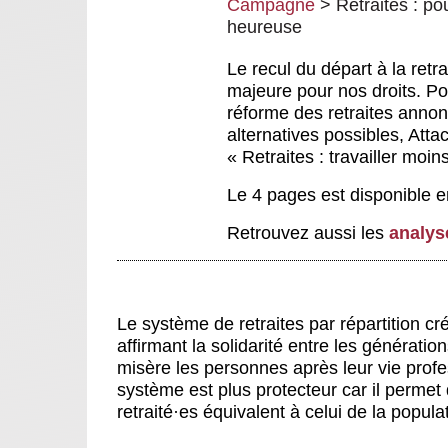
Campagne
>
Retraites : pou
heureuse
Le recul du départ à la retr
majeure pour nos droits. P
réforme des retraites anno
alternatives possibles, Att
« Retraites : travailler moi
Le 4 pages est disponible 
Retrouvez aussi les
analys
Le système de retraites par répartition c
affirmant la solidarité entre les générati
misère les personnes après leur vie profe
système est plus protecteur car il perme
retraité
·
es équivalent à celui de la populat