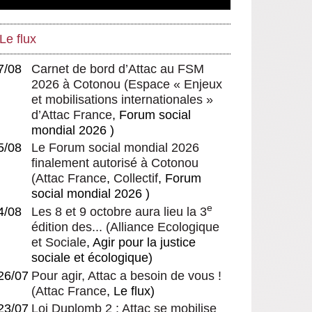
Le flux
7/08
Carnet de bord d’Attac au FSM
2026 à Cotonou
(
Espace « Enjeux
et mobilisations internationales »
d’Attac France
, Forum social
mondial 2026 )
5/08
Le Forum social mondial 2026
finalement autorisé à Cotonou
(
Attac France
,
Collectif
, Forum
social mondial 2026 )
e
4/08
Les 8 et 9 octobre aura lieu la 3
édition des...
(
Alliance Ecologique
et Sociale
, Agir pour la justice
sociale et écologique)
26/07
Pour agir, Attac a besoin de vous !
(
Attac France
, Le flux)
23/07
Loi Duplomb 2 : Attac se mobilise