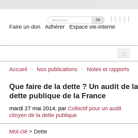
Ok
Faire un don
Adhérer
Espace vie-interne
Une
Accueil
>
Nos publications
>
Notes et rapports
Attac ?
Que faire de la dette ? Un audit de la
Nos idées
dette publique de la France
Se mobiliser
mardi 27 mai 2014
,
par
Collectif pour un audit
citoyen de la dette publique
Publications
Agenda
Mot-clé
>
Dette