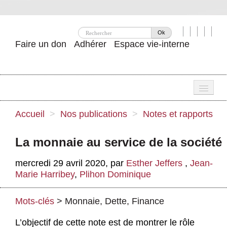
Ok
Faire un don
Adhérer
Espace vie-interne
Une
Accueil
>
Nos publications
>
Notes et rapports
Attac ?
La monnaie au service de la société
Nos idées
mercredi 29 avril 2020
,
par
Esther Jeffers
,
Jean-
Se mobiliser
Marie Harribey
,
Plihon Dominique
Publications
Mots-clés
>
Monnaie
,
Dette
,
Finance
Agenda
L’objectif de cette note est de montrer le rôle