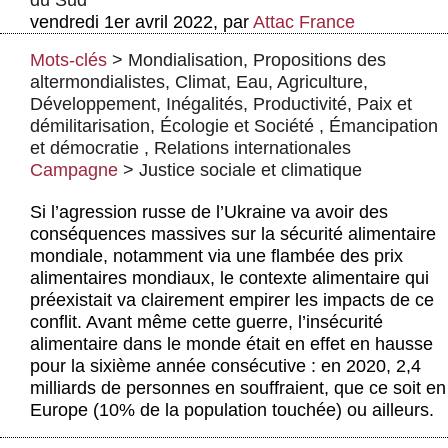
du Sud
Actus et médias
vendredi 1er avril 2022
,
par
Attac France
Boutique
Mots-clés
>
Mondialisation
,
Propositions des
altermondialistes
,
Climat
,
Eau
,
Agriculture
,
Développement
,
Inégalités
,
Productivité
,
Paix et
démilitarisation
,
Écologie et Société
,
Émancipation
et démocratie
,
Relations internationales
Campagne
>
Justice sociale et climatique
Si l’agression russe de l’Ukraine va avoir des
conséquences massives sur la sécurité alimentaire
mondiale, notamment via une flambée des prix
alimentaires mondiaux, le contexte alimentaire qui
préexistait va clairement empirer les impacts de ce
conflit. Avant même cette guerre, l’insécurité
alimentaire dans le monde était en effet en hausse
pour la sixième année consécutive : en 2020, 2,4
milliards de personnes en souffraient, que ce soit en
Europe (10% de la population touchée) ou ailleurs.