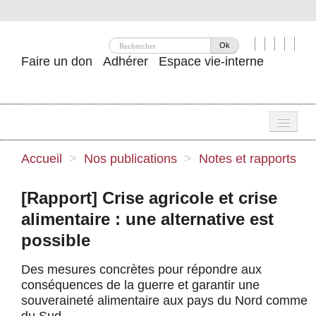
Ok
Faire un don
Adhérer
Espace vie-interne
Une
Accueil
>
Nos publications
>
Notes et rapports
Attac ?
[Rapport] Crise agricole et crise
Nos idées
alimentaire : une alternative est
Se mobiliser
possible
Publications
Des mesures concrètes pour répondre aux
conséquences de la guerre et garantir une
Agenda
souveraineté alimentaire aux pays du Nord comme