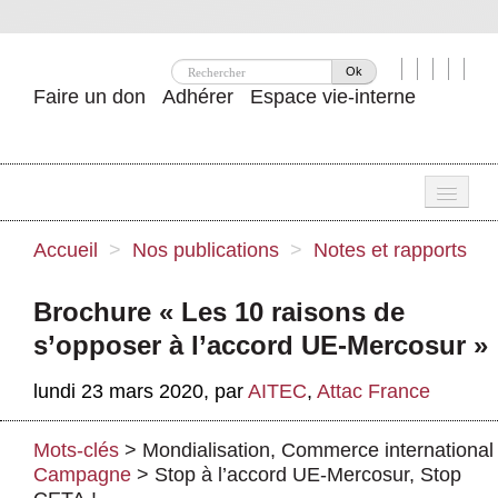
Ok
Faire un don
Adhérer
Espace vie-interne
Une
Accueil
>
Nos publications
>
Notes et rapports
Attac ?
Brochure « Les 10 raisons de
Nos idées
s’opposer à l’accord UE-Mercosur »
Se mobiliser
lundi 23 mars 2020
,
par
AITEC
,
Attac France
Publications
Mots-clés
>
Mondialisation
,
Commerce international
Agenda
Campagne
>
Stop à l’accord UE-Mercosur, Stop